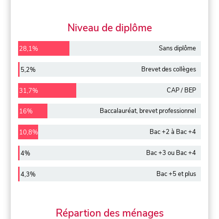
Niveau de diplôme
Sans diplôme
28,1%
Brevet des collèges
5,2%
CAP / BEP
31,7%
Baccalauréat, brevet professionnel
16%
Bac +2 à Bac +4
10,8%
Bac +3 ou Bac +4
4%
Bac +5 et plus
4,3%
Répartion des ménages