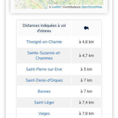
©
| Contributeurs
Leaflet
OpenStreetMap
Distances indiquées à vol
d'oiseau
Thorigné-en-Charnie
à 4,6 km
Sainte-Suzanne-et-
à 4,7 km
Chammes
Saint-Pierre-sur-Erve
à 5 km
Saint-Denis-d'Orques
à 7 km
Bannes
à 7 km
Saint-Léger
à 7,4 km
Vaiges
à 7,8 km