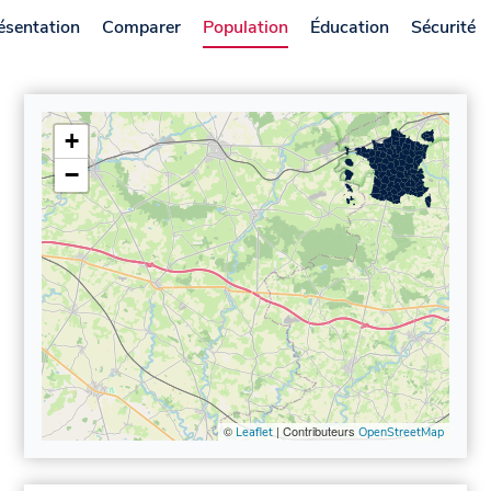
ésentation
Comparer
Population
Éducation
Sécurité
+
−
©
| Contributeurs
Leaflet
OpenStreetMap