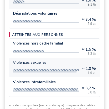
≈
1,6 ‰
9,1 ‰
Dégradations volontaires
≈
3,4 ‰
7,9 ‰
ATTEINTES AUX PERSONNES
Violences hors cadre familial
≈
1,5 ‰
3,2 ‰
Violences sexuelles
≈
2,0 ‰
1,9 ‰
Violences intrafamiliales
≈
3,7 ‰
3,8 ‰
≈ : valeur non publiée (secret statistique) : moyenne des petites