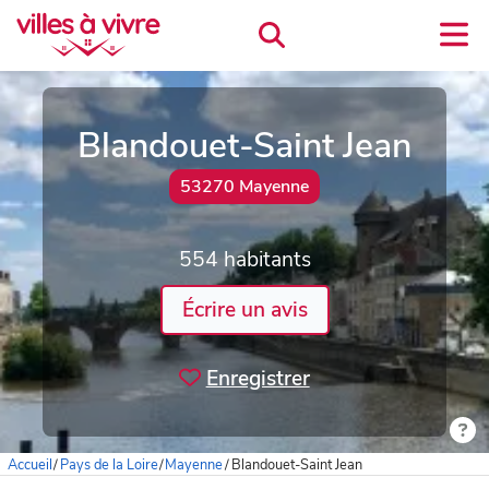
Blandouet-Saint Jean
53270 Mayenne
554 habitants
Écrire un avis
Enregistrer
Accueil
/
Pays de la Loire
/
Mayenne
/
Blandouet-Saint Jean