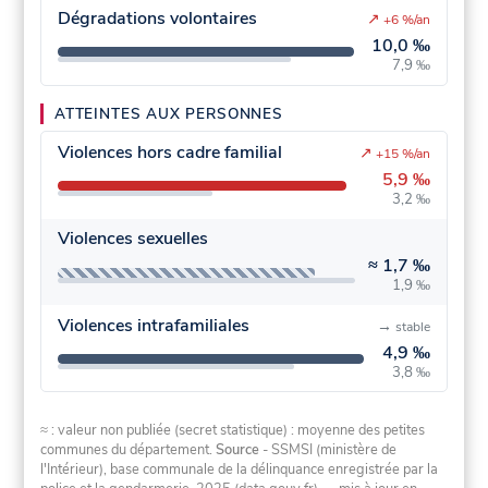
Dégradations volontaires
↗
+6 %/an
10,0 ‰
7,9 ‰
ATTEINTES AUX PERSONNES
Violences hors cadre familial
↗
+15 %/an
5,9 ‰
3,2 ‰
Violences sexuelles
≈
1,7 ‰
1,9 ‰
Violences intrafamiliales
→
stable
4,9 ‰
3,8 ‰
≈ : valeur non publiée (secret statistique) : moyenne des petites
communes du département.
Source
- SSMSI (ministère de
l'Intérieur), base communale de la délinquance enregistrée par la