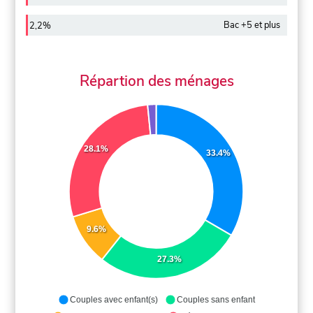
Bac +5 et plus
2,2%
Répartion des ménages
28.1%
33.4%
9.6%
27.3%
Couples avec enfant(s)
Couples sans enfant