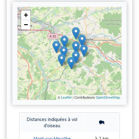
+
−
©
| Contributeurs
Leaflet
OpenStreetMap
Distances indiquées à vol
d'oiseau
Mont-sur-Meurthe
à 2 km