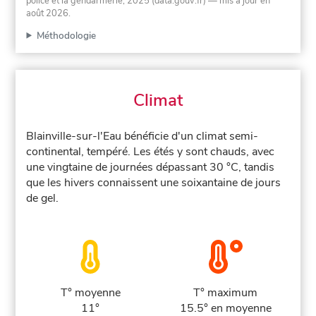
police et la gendarmerie, 2025 (data.gouv.fr)
— mis à jour en
août 2026
.
Méthodologie
Climat
Blainville-sur-l'Eau bénéficie d'un climat semi-
continental, tempéré. Les étés y sont chauds, avec
une vingtaine de journées dépassant 30 °C, tandis
que les hivers connaissent une soixantaine de jours
de gel.
T° moyenne
T° maximum
11°
15.5° en moyenne