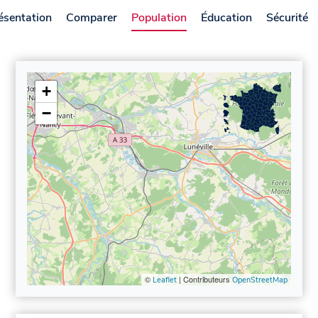
ésentation
Comparer
Population
Éducation
Sécurité
+
−
©
| Contributeurs
Leaflet
OpenStreetMap