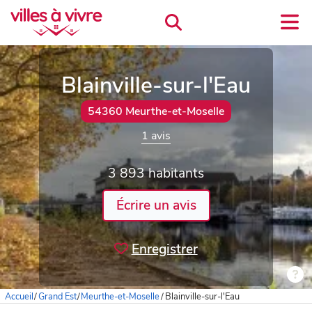
Blainville-sur-l'Eau
54360 Meurthe-et-Moselle
1 avis
3 893 habitants
Écrire un avis
Enregistrer
Accueil
/
Grand Est
/
Meurthe-et-Moselle
/
Blainville-sur-l'Eau