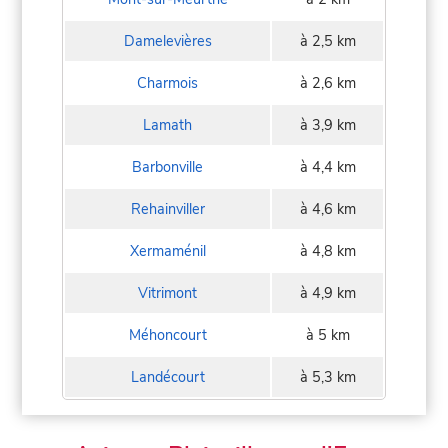
Damelevières
à 2,5 km
Charmois
à 2,6 km
Lamath
à 3,9 km
Barbonville
à 4,4 km
Rehainviller
à 4,6 km
Xermaménil
à 4,8 km
Vitrimont
à 4,9 km
Méhoncourt
à 5 km
Landécourt
à 5,3 km