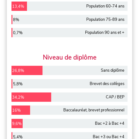
Population 60-74 ans
13,4%
Population 75-89 ans
8%
Population 90 ans et +
0,7%
Niveau de diplôme
Sans diplôme
26,8%
Brevet des collèges
5,8%
CAP / BEP
34,2%
Baccalauréat, brevet professionnel
16%
Bac +2 à Bac +4
9,6%
Bac +3 ou Bac +4
5,4%