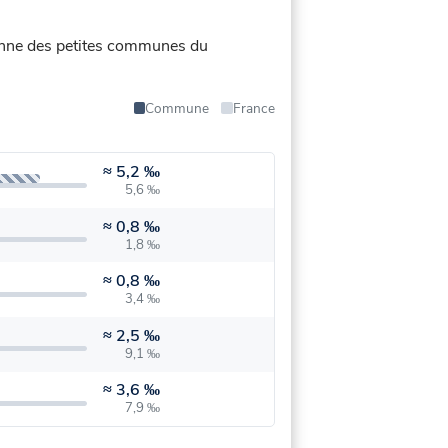
moyenne des petites communes du
Commune
France
≈
5,2 ‰
5,6 ‰
≈
0,8 ‰
1,8 ‰
≈
0,8 ‰
3,4 ‰
≈
2,5 ‰
9,1 ‰
≈
3,6 ‰
7,9 ‰