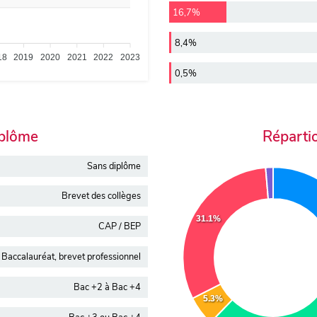
16,7%
8,4%
18
2019
2020
2021
2022
2023
0,5%
iplôme
Réparti
Sans diplôme
Brevet des collèges
31.1%
CAP / BEP
Baccalauréat, brevet professionnel
Bac +2 à Bac +4
5.3%