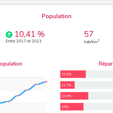
Population
10,41 %
57
Entre 2017 et 2023
2
hab/km
population
Répart
20,9%
11,7%
22,9%
19%