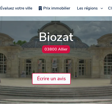
Évaluez votre ville
Prix immobilier
Les régions
C
Biozat
03800 Allier
Écrire un avis