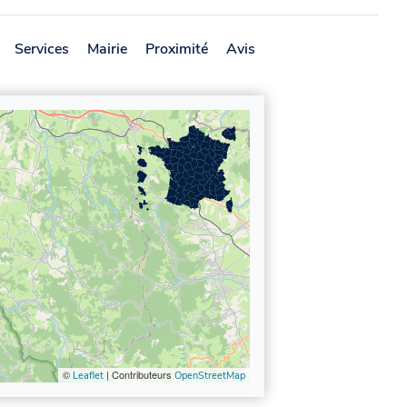
Services
Mairie
Proximité
Avis
©
| Contributeurs
Leaflet
OpenStreetMap