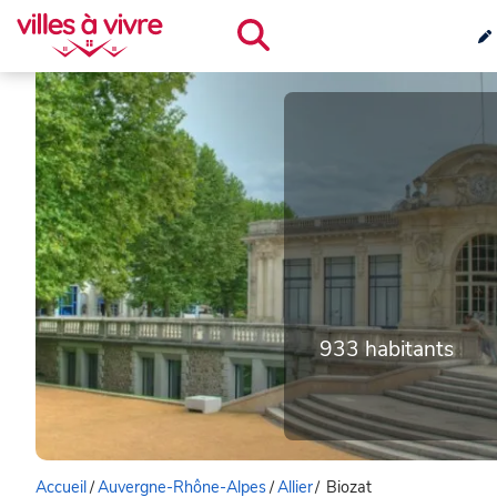
933 habitants
Accueil
/
Auvergne-Rhône-Alpes
/
Allier
/
Biozat