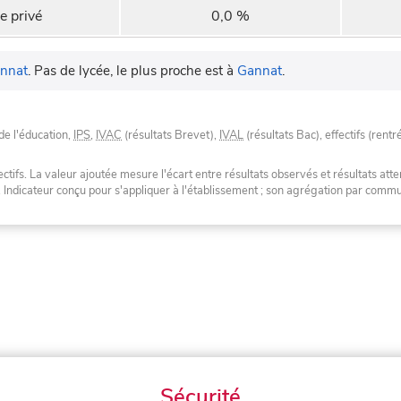
e privé
0,0 %
nnat
.
Pas de lycée, le plus proche est à
Gannat
.
de l'éducation,
IPS
,
IVAC
(résultats Brevet),
IVAL
(résultats Bac), effectifs (rentr
tifs. La valeur ajoutée mesure l'écart entre résultats observés et résultats atte
. Indicateur conçu pour s'appliquer à l'établissement ; son agrégation par com
Sécurité