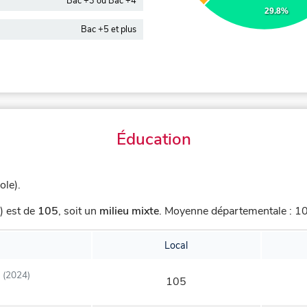
Bac +3 ou Bac +4
29.8%
Bac +5 et plus
Éducation
ole).
) est de
105
,
soit un
milieu mixte
.
Moyenne départementale : 101
Local
(2024)
105