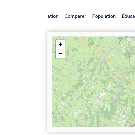
Présentation
Comparer
Population
Éduca
+
−