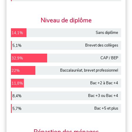
Niveau de diplôme
Sans diplôme
14,1%
Brevet des collèges
5,1%
CAP / BEP
32,9%
Baccalauréat, brevet professionnel
22%
Bac +2 à Bac +4
11,8%
Bac +3 ou Bac +4
8,4%
Bac +5 et plus
5,7%
Répartion des ménages