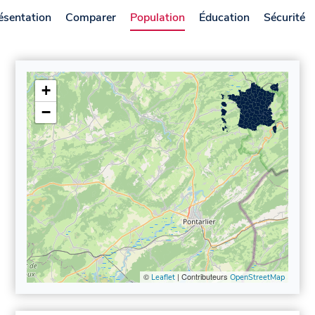
ésentation
Comparer
Population
Éducation
Sécurité
+
−
©
| Contributeurs
Leaflet
OpenStreetMap