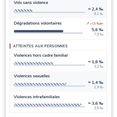
Vols sans violence
≈
2,4 ‰
9,1 ‰
Dégradations volontaires
↗
+13 %/an
5,6 ‰
7,9 ‰
ATTEINTES AUX PERSONNES
Violences hors cadre familial
≈
1,8 ‰
3,2 ‰
Violences sexuelles
≈
1,4 ‰
1,9 ‰
Violences intrafamiliales
≈
3,6 ‰
3,8 ‰