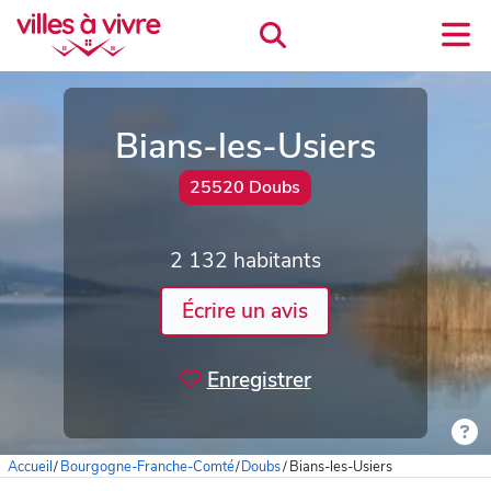
Bians-les-Usiers
25520 Doubs
2 132 habitants
Écrire un avis
Enregistrer
Accueil
/
Bourgogne-Franche-Comté
/
Doubs
/
Bians-les-Usiers