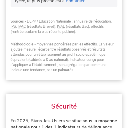
lycée, le plus proche est à
Pontarlier
.
Sources
- DEPP / Éducation Nationale : annuaire de l'éducation,
IPS
,
IVAC
(résultats Brevet),
IVAL
(résultats Bac), effectifs
(rentrée scolaire la plus récente publiée).
Méthodologie
- moyennes pondérées par les effectifs. La valeur
ajoutée mesure l'écart entre résultats observés et résultats
attendus pour un établissement au profil socio-académique
équivalent (calibrée à 0 au national). Indicateur conçu pour
s'appliquer à l'établissement ; son agrégation par commune
indique une tendance, pas un palmarès.
Sécurité
En 2025, Bians-les-Usiers se situe
sous la moyenne
nationale pour 1 des 1 indicateurs
de délinquance