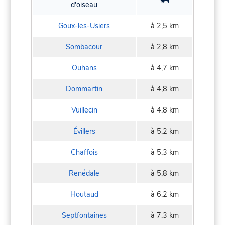
d'oiseau
Goux-les-Usiers
à 2,5 km
Sombacour
à 2,8 km
Ouhans
à 4,7 km
Dommartin
à 4,8 km
Vuillecin
à 4,8 km
Évillers
à 5,2 km
Chaffois
à 5,3 km
Renédale
à 5,8 km
Houtaud
à 6,2 km
Septfontaines
à 7,3 km