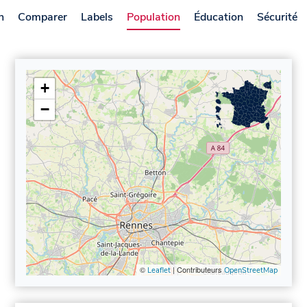
n
Comparer
Labels
Population
Éducation
Sécurité
+
−
©
| Contributeurs
Leaflet
OpenStreetMap