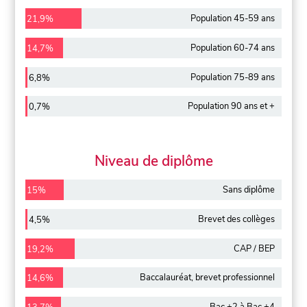
Population 45-59 ans
21,9%
Population 60-74 ans
14,7%
Population 75-89 ans
6,8%
Population 90 ans et +
0,7%
Niveau de diplôme
Sans diplôme
15%
Brevet des collèges
4,5%
CAP / BEP
19,2%
Baccalauréat, brevet professionnel
14,6%