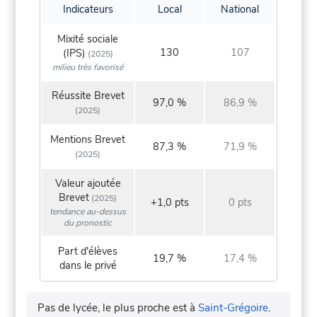
Indicateurs
Local
National
Mixité sociale
130
107
(IPS)
(2025)
milieu très favorisé
Réussite Brevet
97,0 %
86,9 %
(2025)
Mentions Brevet
87,3 %
71,9 %
(2025)
Valeur ajoutée
Brevet
(2025)
+1,0 pts
0 pts
tendance au-dessus
du pronostic
Part d'élèves
19,7 %
17,4 %
dans le privé
Pas de lycée, le plus proche est à
Saint-Grégoire
.