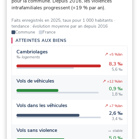
pour la commune.
Depuis 2016, les violences
intrafamiliales progressent (+19 % par an).
Faits enregistrés en 2025, taux pour 1 000 habitants
·
tendance : évolution moyenne par an depuis 2016
Commune
France
ATTEINTES AUX BIENS
Cambriolages
↗
+5 %/an
‰ logements
8,3 ‰
5,6 ‰
Vols de véhicules
↗
+12 %/an
0,9 ‰
1,8 ‰
Vols dans les véhicules
↗
+7 %/an
2,6 ‰
3,4 ‰
Vols sans violence
→
stable
5,0 ‰