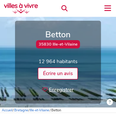
Betton
35830 Ille-et-Vilaine
12 964 habitants
Écrire un avis
Enregistrer
Accueil
/
Bretagne
/
Ille-et-Vilaine
/
Betton