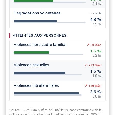
9,1 ‰
Dégradations volontaires
→
stable
4,8 ‰
7,9 ‰
ATTEINTES AUX PERSONNES
Violences hors cadre familial
↗
+9 %/an
1,6 ‰
3,2 ‰
Violences sexuelles
↗
+13 %/an
1,5 ‰
1,9 ‰
Violences intrafamiliales
↗
+19 %/an
3,6 ‰
3,8 ‰
Source
- SSMSI (ministère de l'Intérieur), base communale de la
délinquance enregistrée par la police et la gendarmerie, 2025