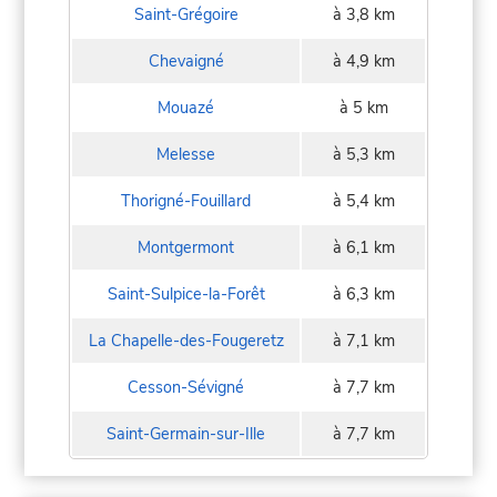
Saint-Grégoire
à 3,8 km
Chevaigné
à 4,9 km
Mouazé
à 5 km
Melesse
à 5,3 km
Thorigné-Fouillard
à 5,4 km
Montgermont
à 6,1 km
Saint-Sulpice-la-Forêt
à 6,3 km
La Chapelle-des-Fougeretz
à 7,1 km
Cesson-Sévigné
à 7,7 km
Saint-Germain-sur-Ille
à 7,7 km