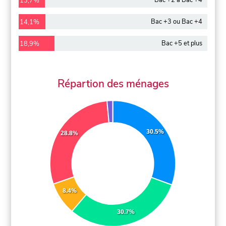
Bac +2 à Bac +4
13,7%
Bac +3 ou Bac +4
14,1%
Bac +5 et plus
18,9%
Répartion des ménages
30.5%
28.8%
8.4%
30.7%