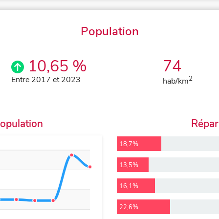
Population
10,65 %
74
Entre 2017 et 2023
2
hab/km
population
Répart
18,7%
13,5%
16,1%
22,6%