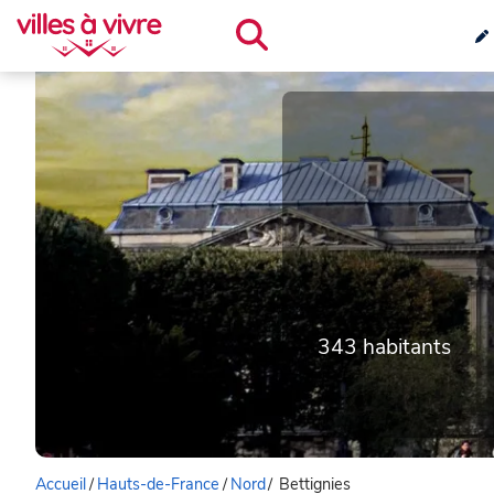
343 habitants
Accueil
/
Hauts-de-France
/
Nord
/
Bettignies