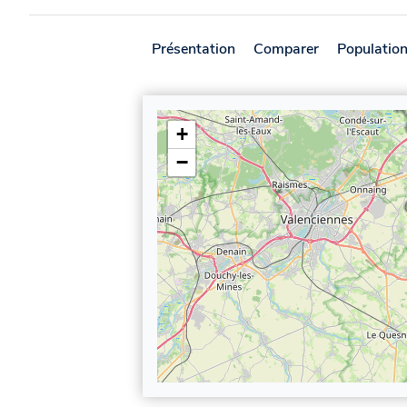
Présentation
Comparer
Populatio
+
−