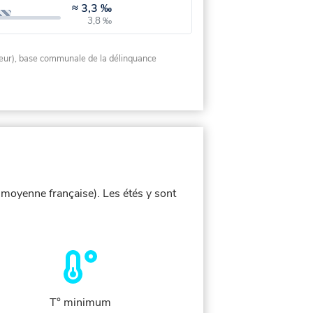
≈
3,3 ‰
3,8 ‰
rieur), base communale de la délinquance
a moyenne française). Les étés y sont
T° minimum