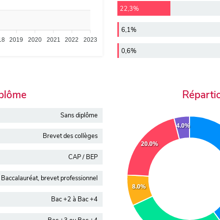
22,3%
6,1%
18
2019
2020
2021
2022
2023
0,6%
iplôme
Réparti
Sans diplôme
4.0%
Brevet des collèges
20.0%
CAP / BEP
Baccalauréat, brevet professionnel
8.0%
Bac +2 à Bac +4