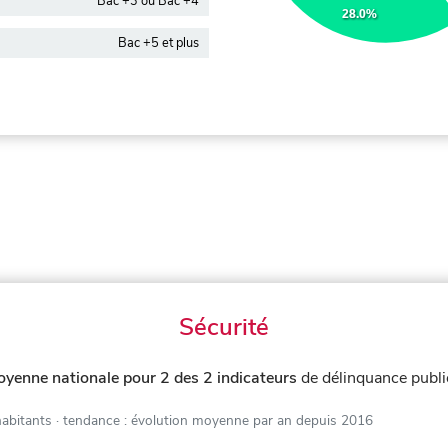
Bac +3 ou Bac +4
28.0%
Bac +5 et plus
Sécurité
oyenne nationale pour 2 des 2 indicateurs
de délinquance publ
habitants
· tendance : évolution moyenne par an depuis 2016