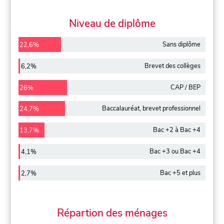
Niveau de diplôme
Sans diplôme
22,6%
Brevet des collèges
6,2%
CAP / BEP
26%
Baccalauréat, brevet professionnel
24,7%
Bac +2 à Bac +4
13,7%
Bac +3 ou Bac +4
4,1%
Bac +5 et plus
2,7%
Répartion des ménages