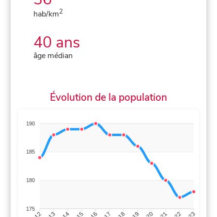
2
hab/km
40 ans
âge médian
Évolution de la population
190
185
180
175