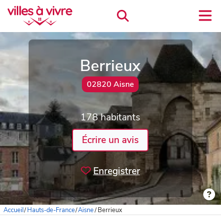
Berrieux
02820 Aisne
178 habitants
Écrire un avis
Enregistrer
Accueil
/
Hauts-de-France
/
Aisne
/
Berrieux