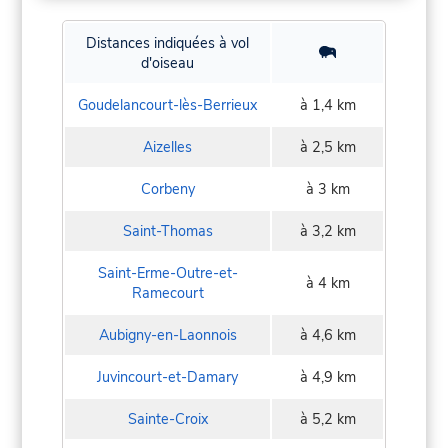
Distances indiquées à vol
d'oiseau
Goudelancourt-lès-Berrieux
à 1,4 km
Aizelles
à 2,5 km
Corbeny
à 3 km
Saint-Thomas
à 3,2 km
Saint-Erme-Outre-et-
à 4 km
Ramecourt
Aubigny-en-Laonnois
à 4,6 km
Juvincourt-et-Damary
à 4,9 km
Sainte-Croix
à 5,2 km