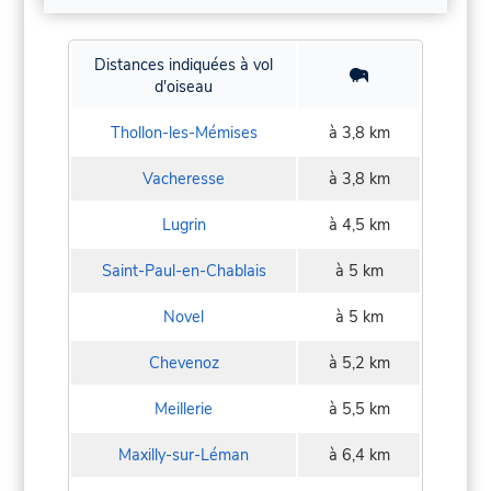
Distances indiquées à vol
d'oiseau
Thollon-les-Mémises
à 3,8 km
Vacheresse
à 3,8 km
Lugrin
à 4,5 km
Saint-Paul-en-Chablais
à 5 km
Novel
à 5 km
Chevenoz
à 5,2 km
Meillerie
à 5,5 km
Maxilly-sur-Léman
à 6,4 km