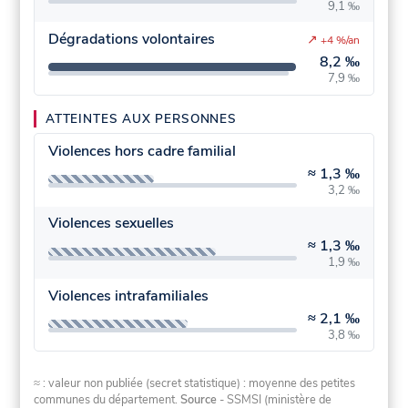
9,1 ‰
Dégradations volontaires
↗
+4 %/an
8,2 ‰
7,9 ‰
ATTEINTES AUX PERSONNES
Violences hors cadre familial
≈
1,3 ‰
3,2 ‰
Violences sexuelles
≈
1,3 ‰
1,9 ‰
Violences intrafamiliales
≈
2,1 ‰
3,8 ‰
≈ : valeur non publiée (secret statistique) : moyenne des petites
communes du département.
Source
- SSMSI (ministère de