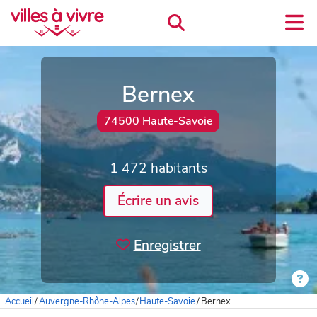
Bernex
74500 Haute-Savoie
1 472 habitants
Écrire un avis
Enregistrer
Accueil
/
Auvergne-Rhône-Alpes
/
Haute-Savoie
/
Bernex