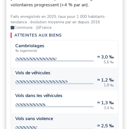
volontaires progressent (+4 % par an).
Faits enregistrés en 2025, taux pour 1 000 habitants
·
tendance : évolution moyenne par an depuis 2016
Commune
France
ATTEINTES AUX BIENS
Cambriolages
‰ logements
≈
3,0 ‰
5,6 ‰
Vols de véhicules
≈
1,2 ‰
1,8 ‰
Vols dans les véhicules
≈
1,3 ‰
3,4 ‰
Vols sans violence
≈
2,5 ‰