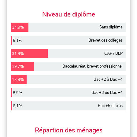
Niveau de diplôme
Sans diplôme
14,9%
Brevet des collèges
5,1%
CAP / BEP
31,9%
Baccalauréat, brevet professionnel
19,7%
Bac +2 à Bac +4
13,4%
Bac +3 ou Bac +4
8,9%
Bac +5 et plus
6,1%
Répartion des ménages