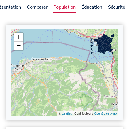
ésentation
Comparer
Population
Éducation
Sécurité
+
−
©
| Contributeurs
Leaflet
OpenStreetMap