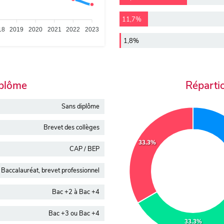
11,7%
18
2019
2020
2021
2022
2023
1,8%
iplôme
Réparti
Sans diplôme
Brevet des collèges
33.3%
CAP / BEP
Baccalauréat, brevet professionnel
Bac +2 à Bac +4
Bac +3 ou Bac +4
33.3%