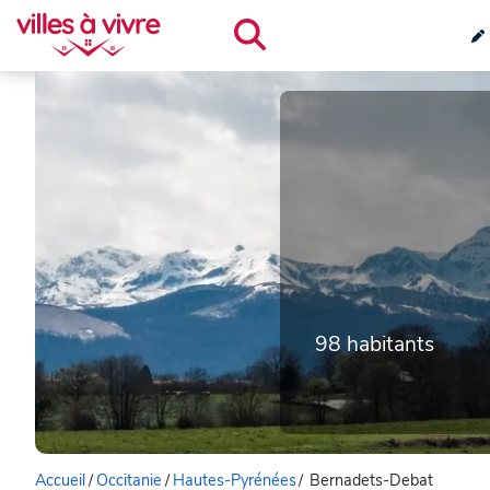
98 habitants
Accueil
/
Occitanie
/
Hautes-Pyrénées
/
Bernadets-Debat