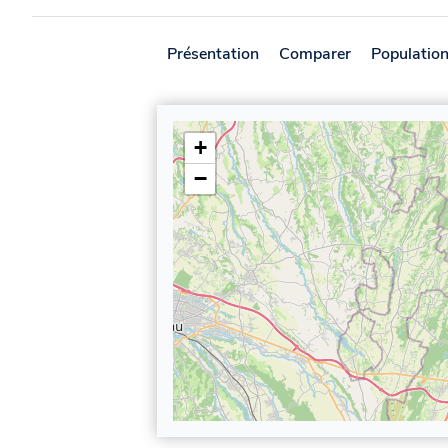
Présentation
Comparer
Populatio
+
−