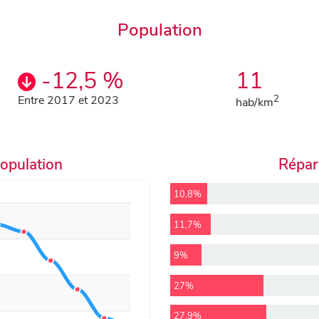
Population
-12,5 %
11
Entre 2017 et 2023
2
hab/km
population
Répart
10,8%
11,7%
9%
27%
27,9%