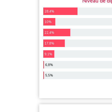
Niveau de d
28,4%
10%
22,4%
17,8%
9,1%
6,8%
5,5%