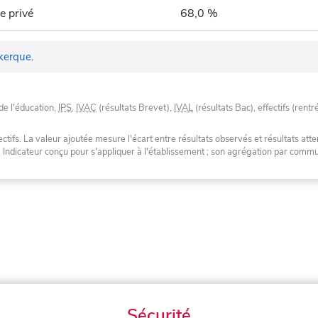
e privé
68,0 %
kerque
.
de l'éducation,
IPS
,
IVAC
(résultats Brevet),
IVAL
(résultats Bac), effectifs (rentr
tifs. La valeur ajoutée mesure l'écart entre résultats observés et résultats atte
. Indicateur conçu pour s'appliquer à l'établissement ; son agrégation par com
Sécurité