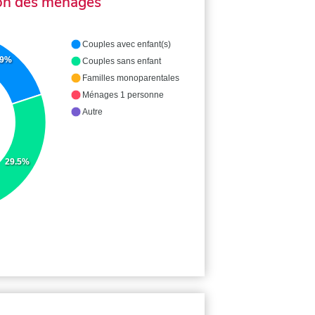
on des ménages
Couples avec enfant(s)
.9%
Couples sans enfant
Familles monoparentales
Ménages 1 personne
Autre
29.5%