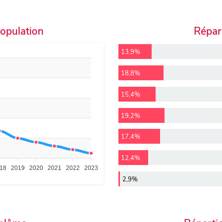
population
Répart
13,9%
18,8%
15,4%
19,2%
17,4%
12,4%
18
2019
2020
2021
2022
2023
2,9%