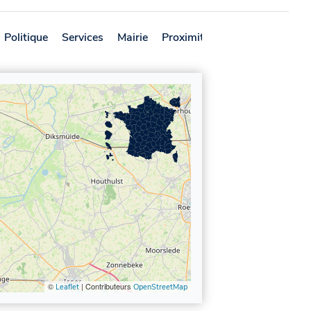
Politique
Services
Mairie
Proximité
Avis
©
| Contributeurs
Leaflet
OpenStreetMap