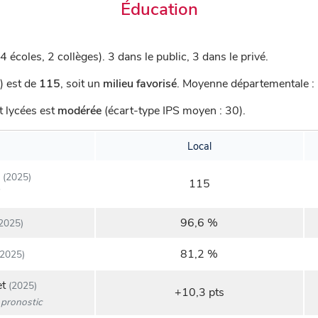
Éducation
4 écoles, 2 collèges).
3 dans le public, 3 dans le privé.
) est de
115
,
soit un
milieu favorisé
.
Moyenne départementale : 
t lycées est
modérée
(écart-type IPS moyen : 30).
Local
(2025)
115
96,6 %
2025)
81,2 %
2025)
et
(2025)
+10,3 pts
pronostic