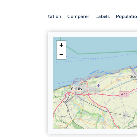
Présentation
Comparer
Labels
Populati
+
−