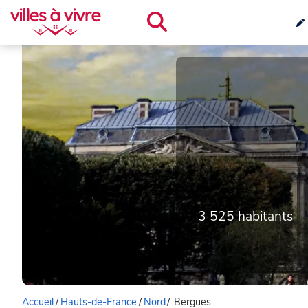
3 525 habitants
Accueil
/
Hauts-de-France
/
Nord
/
Bergues