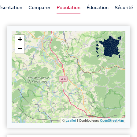
ésentation
Comparer
Population
Éducation
Sécurité
+
−
©
| Contributeurs
Leaflet
OpenStreetMap