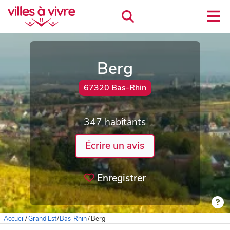
Berg
67320 Bas-Rhin
347 habitants
Écrire un avis
Enregistrer
Accueil
/
Grand Est
/
Bas-Rhin
/
Berg