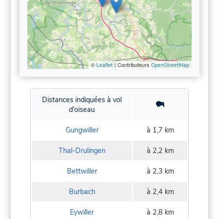
©
| Contributeurs
Leaflet
OpenStreetMap
Distances indiquées à vol
d'oiseau
Gungwiller
à 1,7 km
Thal-Drulingen
à 2,2 km
Bettwiller
à 2,3 km
Burbach
à 2,4 km
Eywiller
à 2,8 km