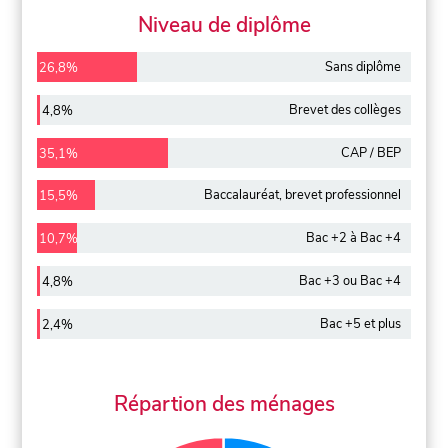
Niveau de diplôme
Sans diplôme
26,8%
Brevet des collèges
4,8%
CAP / BEP
35,1%
Baccalauréat, brevet professionnel
15,5%
Bac +2 à Bac +4
10,7%
Bac +3 ou Bac +4
4,8%
Bac +5 et plus
2,4%
Répartion des ménages