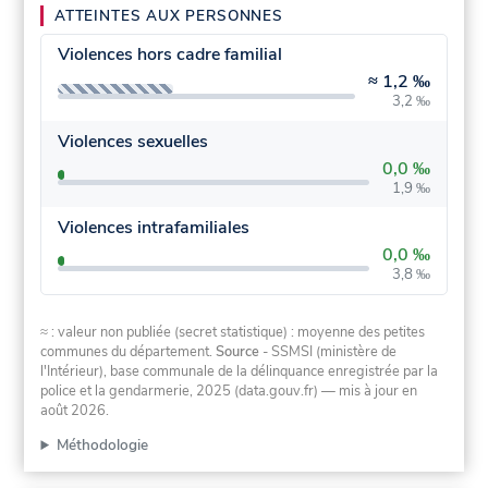
ATTEINTES AUX PERSONNES
Violences hors cadre familial
≈
1,2 ‰
3,2 ‰
Violences sexuelles
0,0 ‰
1,9 ‰
Violences intrafamiliales
0,0 ‰
3,8 ‰
≈ : valeur non publiée (secret statistique) : moyenne des petites
communes du département.
Source
- SSMSI (ministère de
l'Intérieur), base communale de la délinquance enregistrée par la
police et la gendarmerie, 2025 (data.gouv.fr)
— mis à jour en
août 2026
.
Méthodologie