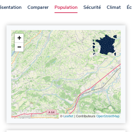
ésentation
Comparer
Population
Sécurité
Climat
Éc
+
−
©
| Contributeurs
Leaflet
OpenStreetMap