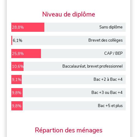
Niveau de diplôme
Sans diplôme
28,8%
Brevet des collèges
6,1%
CAP / BEP
25,8%
Baccalauréat, brevet professionnel
10,6%
Bac +2 à Bac +4
9,1%
Bac +3 ou Bac +4
9,8%
Bac +5 et plus
9,8%
Répartion des ménages