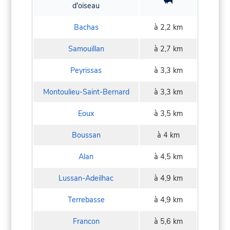
d'oiseau
Bachas
à 2,2 km
Samouillan
à 2,7 km
Peyrissas
à 3,3 km
Montoulieu-Saint-Bernard
à 3,3 km
Eoux
à 3,5 km
Boussan
à 4 km
Alan
à 4,5 km
Lussan-Adeilhac
à 4,9 km
Terrebasse
à 4,9 km
Francon
à 5,6 km