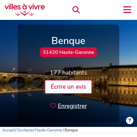
Benque
31420 Haute-Garonne
177 habitants
Écrire un avis
Enregistrer
Accueil
/
Occitanie
/
Haute-Garonne
/
Benque