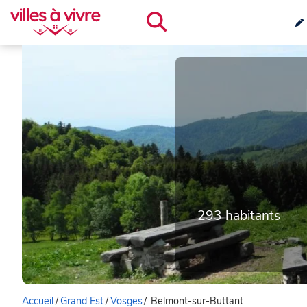
293 habitants
Accueil
/
Grand Est
/
Vosges
/
Belmont-sur-Buttant