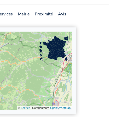
ervices
Mairie
Proximité
Avis
©
| Contributeurs
Leaflet
OpenStreetMap