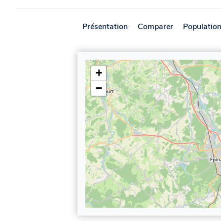
Présentation
Comparer
Populatio
+
−