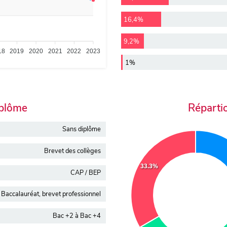
16,4%
9,2%
18
2019
2020
2021
2022
2023
1%
iplôme
Réparti
Sans diplôme
Brevet des collèges
33.3%
CAP / BEP
Baccalauréat, brevet professionnel
Bac +2 à Bac +4