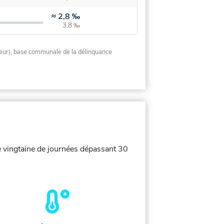
≈
2,8 ‰
3,8 ‰
rieur), base communale de la délinquance
e vingtaine de journées dépassant 30