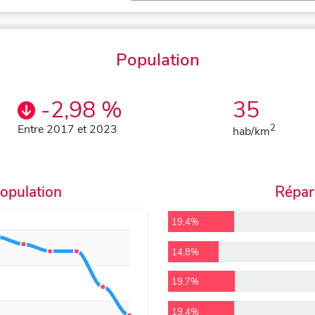
Population
-2,98 %
35
Entre 2017 et 2023
2
hab/km
population
Répart
19,4%
14,8%
19,7%
19,4%