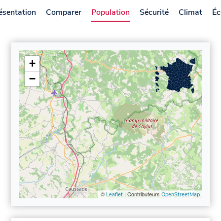
ésentation
Comparer
Population
Sécurité
Climat
Éc
+
−
©
| Contributeurs
Leaflet
OpenStreetMap