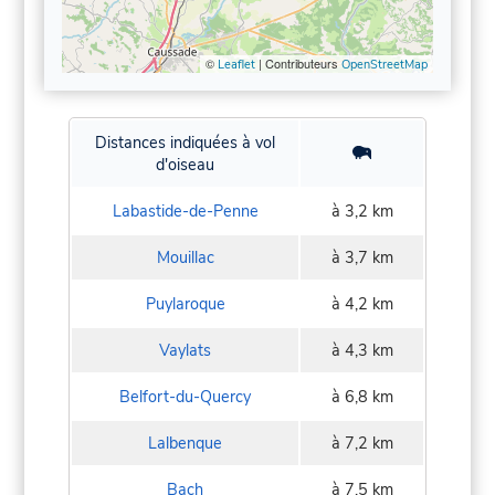
©
| Contributeurs
Leaflet
OpenStreetMap
Distances indiquées à vol
d'oiseau
Labastide-de-Penne
à 3,2 km
Mouillac
à 3,7 km
Puylaroque
à 4,2 km
Vaylats
à 4,3 km
Belfort-du-Quercy
à 6,8 km
Lalbenque
à 7,2 km
Bach
à 7,5 km