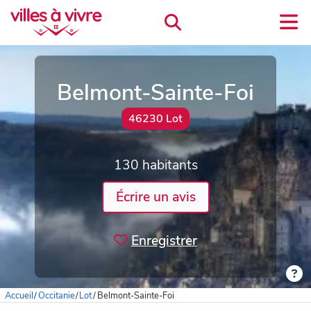
Belmont-Sainte-Foi
46230 Lot
130 habitants
Écrire un avis
Enregistrer
Accueil
/
Occitanie
/
Lot
/
Belmont-Sainte-Foi