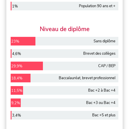
Population 90 ans et +
1%
Niveau de diplôme
Sans diplôme
23%
Brevet des collèges
4,6%
CAP / BEP
29,9%
Baccalauréat, brevet professionnel
18,4%
Bac +2 à Bac +4
11,5%
Bac +3 ou Bac +4
9,2%
Bac +5 et plus
3,4%