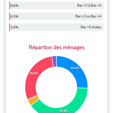
Bac +2 à Bac +4
8,6%
Bac +3 ou Bac +4
6,5%
Bac +5 et plus
5,8%
Répartion des ménages
25.4%
29.0%
3.5%
39.8%