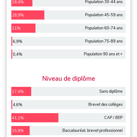
Population 30-44 ans
18,4%
Population 45-59 ans
28,9%
Population 60-74 ans
21%
Population 75-89 ans
6,9%
Population 90 ans et +
0,4%
Niveau de diplôme
Sans diplôme
17,4%
Brevet des collèges
4,6%
CAP / BEP
41,1%
Baccalauréat, brevet professionnel
15,9%