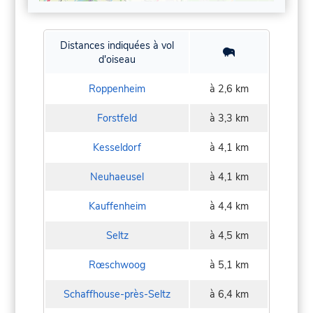
Distances indiquées à vol
d'oiseau
Roppenheim
à 2,6 km
Forstfeld
à 3,3 km
Kesseldorf
à 4,1 km
Neuhaeusel
à 4,1 km
Kauffenheim
à 4,4 km
Seltz
à 4,5 km
Rœschwoog
à 5,1 km
Schaffhouse-près-Seltz
à 6,4 km