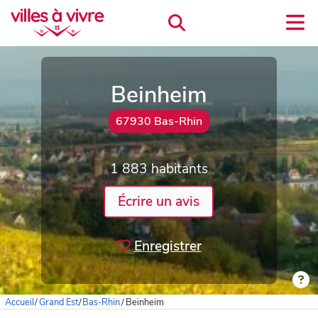
Beinheim
67930 Bas-Rhin
1 883 habitants
Écrire un avis
Enregistrer
Accueil
/
Grand Est
/
Bas-Rhin
/
Beinheim