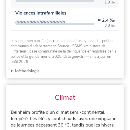
1,9 ‰
Violences intrafamiliales
≈
2,4 ‰
3,8 ‰
≈ : valeur non publiée (secret statistique) : moyenne des petites
communes du département.
Source
- SSMSI (ministère de
l'Intérieur), base communale de la délinquance enregistrée par la
police et la gendarmerie, 2025 (data.gouv.fr)
— mis à jour en
août 2026
.
Méthodologie
Climat
Beinheim profite d'un climat semi-continental,
tempéré. Les étés y sont chauds, avec une vingtaine
de journées dépassant 30 °C, tandis que les hivers