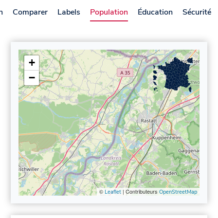
n
Comparer
Labels
Population
Éducation
Sécurité
+
−
©
| Contributeurs
Leaflet
OpenStreetMap