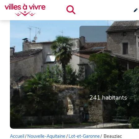
241 habitants
Accueil
/
Nouvelle-Aquitaine
/
Lot-et-Garonne
/
Beauziac