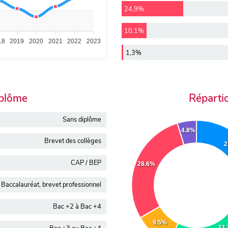
24,9%
10,1%
18
2019
2020
2021
2022
2023
1,3%
iplôme
Réparti
Sans diplôme
4.8%
Brevet des collèges
2
CAP / BEP
28.6%
Baccalauréat, brevet professionnel
Bac +2 à Bac +4
9.5%
33