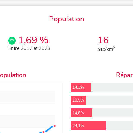
Population
1,69 %
16
Entre 2017 et 2023
2
hab/km
population
Répart
14,3%
10,5%
14,8%
24,1%