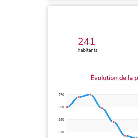
241
habitants
Évolution de la 
270
260
250
240