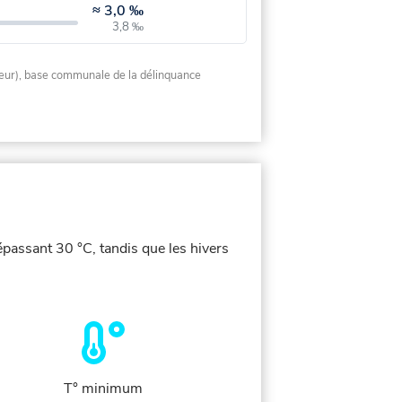
≈
3,0 ‰
3,8 ‰
rieur), base communale de la délinquance
épassant 30 °C, tandis que les hivers
T° minimum