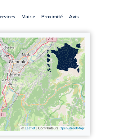
ervices
Mairie
Proximité
Avis
©
| Contributeurs
Leaflet
OpenStreetMap