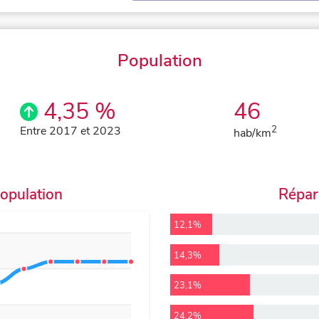
Population
4,35 %
46
Entre 2017 et 2023
2
hab/km
population
Répart
12,1%
14,3%
23,1%
24,2%