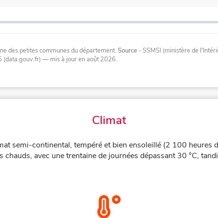
oyenne des petites communes du département.
Source
- SSMSI (ministère de l'Inté
 (data.gouv.fr)
— mis à jour en août 2026
.
Climat
at semi-continental, tempéré et bien ensoleillé (2 100 heures de
ès chauds, avec une trentaine de journées dépassant 30 °C, tandi