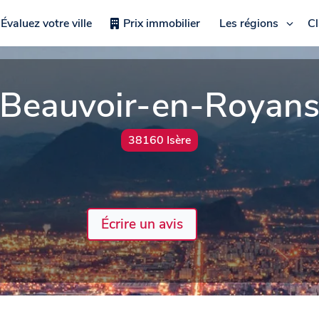
Évaluez votre ville
Prix immobilier
Les régions
C
Beauvoir-en-Royan
38160 Isère
Écrire un avis