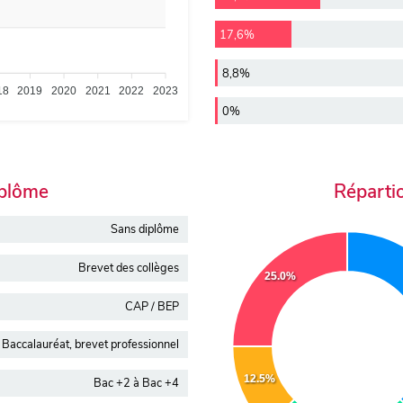
17,6%
8,8%
18
2019
2020
2021
2022
2023
0%
iplôme
Réparti
Sans diplôme
Brevet des collèges
25.0%
CAP / BEP
Baccalauréat, brevet professionnel
12.5%
Bac +2 à Bac +4