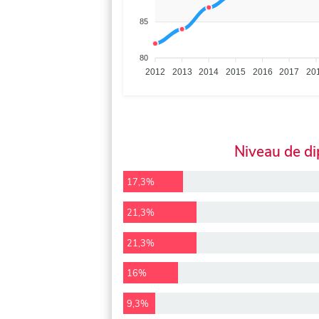
85
80
2012
2013
2014
2015
2016
2017
20
Niveau de d
17,3%
21,3%
21,3%
16%
9,3%