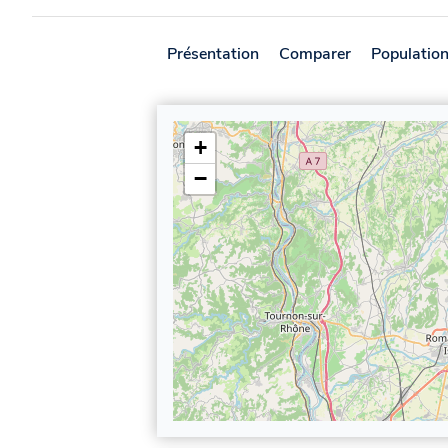
Présentation
Comparer
Populatio
+
−