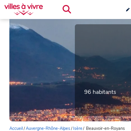
96 habitants
Accueil
/
Auvergne-Rhône-Alpes
/
Isère
/
Beauvoir-en-Royans