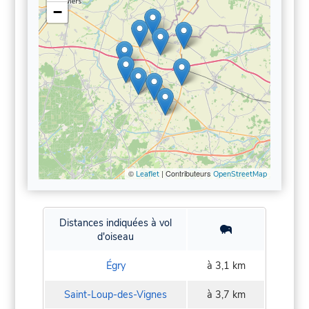
−
©
| Contributeurs
Leaflet
OpenStreetMap
Distances indiquées à vol
d'oiseau
Égry
à 3,1 km
Saint-Loup-des-Vignes
à 3,7 km