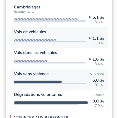
Cambriolages
‰ logements
≈
5,1 ‰
5,6 ‰
Vols de véhicules
≈
1,1 ‰
1,8 ‰
Vols dans les véhicules
≈
1,6 ‰
3,4 ‰
Vols sans violence
↘
-7 %/an
6,0 ‰
9,1 ‰
Dégradations volontaires
→
stable
9,0 ‰
7,9 ‰
ATTEINTES AUX PERSONNES