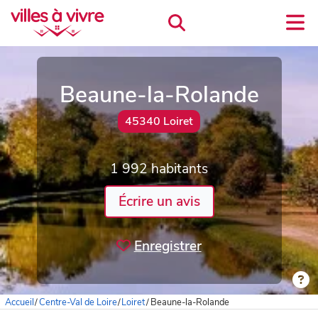
Beaune-la-Rolande
45340 Loiret
1 992 habitants
Écrire un avis
Enregistrer
Accueil
/
Centre-Val de Loire
/
Loiret
/
Beaune-la-Rolande