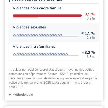
Violences hors cadre familial
8,5 ‰
3,2 ‰
Violences sexuelles
≈
1,5 ‰
1,9 ‰
Violences intrafamiliales
≈
3,2 ‰
3,8 ‰
≈ : valeur non publiée (secret statistique) : moyenne des petites
communes du département.
Source
- SSMSI (ministère de
l'Intérieur), base communale de la délinquance enregistrée par la
police et la gendarmerie, 2025 (data.gouv.fr)
— mis à jour en
août 2026
.
Méthodologie