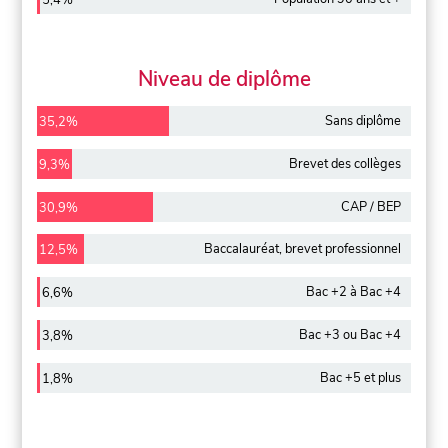
5,4%
Niveau de diplôme
Sans diplôme
35,2%
Brevet des collèges
9,3%
CAP / BEP
30,9%
Baccalauréat, brevet professionnel
12,5%
Bac +2 à Bac +4
6,6%
Bac +3 ou Bac +4
3,8%
Bac +5 et plus
1,8%