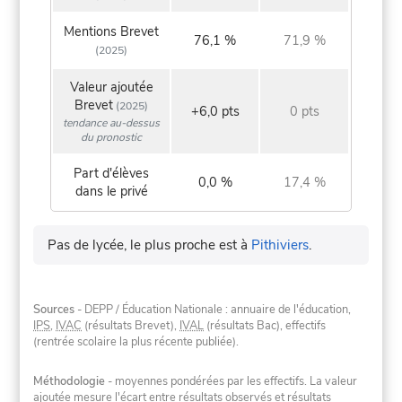
Mentions Brevet
76,1 %
71,9 %
(2025)
Valeur ajoutée
Brevet
(2025)
+6,0 pts
0 pts
tendance au-dessus
du pronostic
Part d'élèves
0,0 %
17,4 %
dans le privé
Pas de lycée, le plus proche est à
Pithiviers
.
Sources
- DEPP / Éducation Nationale : annuaire de l'éducation,
IPS
,
IVAC
(résultats Brevet),
IVAL
(résultats Bac), effectifs
(rentrée scolaire la plus récente publiée).
Méthodologie
- moyennes pondérées par les effectifs. La valeur
ajoutée mesure l'écart entre résultats observés et résultats