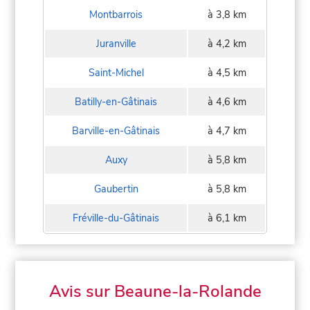
Montbarrois
à 3,8 km
Juranville
à 4,2 km
Saint-Michel
à 4,5 km
Batilly-en-Gâtinais
à 4,6 km
Barville-en-Gâtinais
à 4,7 km
Auxy
à 5,8 km
Gaubertin
à 5,8 km
Fréville-du-Gâtinais
à 6,1 km
Avis sur Beaune-la-Rolande