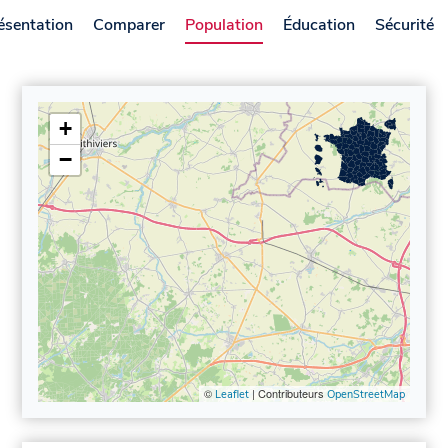
ésentation
Comparer
Population
Éducation
Sécurité
+
−
©
| Contributeurs
Leaflet
OpenStreetMap