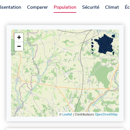
ésentation
Comparer
Population
Sécurité
Climat
Éc
+
−
©
| Contributeurs
Leaflet
OpenStreetMap