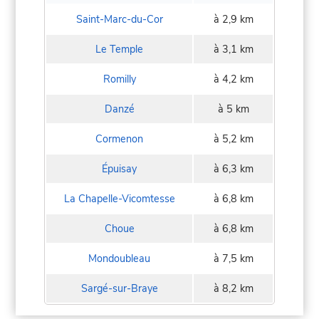
Saint-Marc-du-Cor
à 2,9 km
Le Temple
à 3,1 km
Romilly
à 4,2 km
Danzé
à 5 km
Cormenon
à 5,2 km
Épuisay
à 6,3 km
La Chapelle-Vicomtesse
à 6,8 km
Choue
à 6,8 km
Mondoubleau
à 7,5 km
Sargé-sur-Braye
à 8,2 km