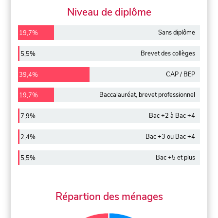
Niveau de diplôme
Sans diplôme
19,7%
Brevet des collèges
5,5%
CAP / BEP
39,4%
Baccalauréat, brevet professionnel
19,7%
Bac +2 à Bac +4
7,9%
Bac +3 ou Bac +4
2,4%
Bac +5 et plus
5,5%
Répartion des ménages