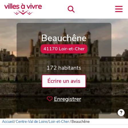
Beauchêne
41170 Loir-et-Cher
172 habitants
Écrire un avis
Enregistrer
Accueil
/
Centre-Val de Loire
/
Loir-et-Cher
/
Beauchêne