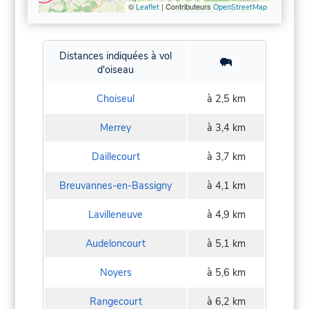
©
| Contributeurs
Leaflet
OpenStreetMap
Distances indiquées à vol
d'oiseau
Choiseul
à 2,5 km
Merrey
à 3,4 km
Daillecourt
à 3,7 km
Breuvannes-en-Bassigny
à 4,1 km
Lavilleneuve
à 4,9 km
Audeloncourt
à 5,1 km
Noyers
à 5,6 km
Rangecourt
à 6,2 km