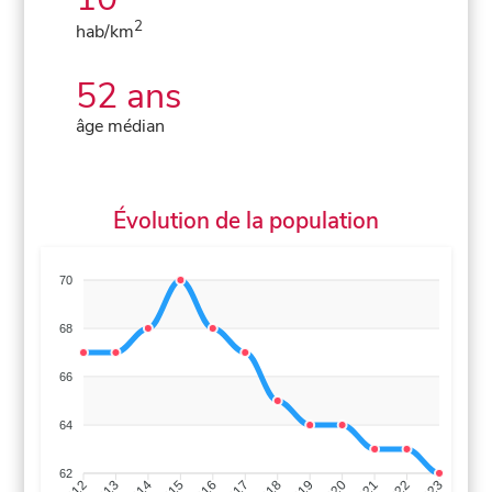
2
hab/km
52 ans
âge médian
Évolution de la population
70
68
66
64
62