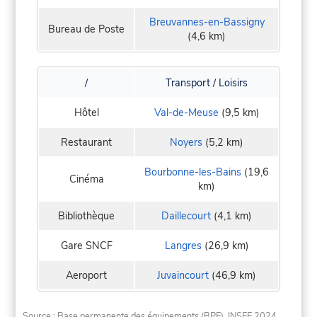
Breuvannes-en-Bassigny
Bureau de Poste
(4,6 km)
/
Transport / Loisirs
Hôtel
Val-de-Meuse
(9,5 km)
Restaurant
Noyers
(5,2 km)
Bourbonne-les-Bains
(19,6
Cinéma
km)
Bibliothèque
Daillecourt
(4,1 km)
Gare SNCF
Langres
(26,9 km)
Aeroport
Juvaincourt
(46,9 km)
Source : Base permanente des équipements (BPE), INSEE 2024.