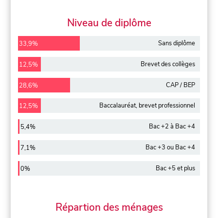
Niveau de diplôme
Sans diplôme
33,9%
Brevet des collèges
12,5%
CAP / BEP
28,6%
Baccalauréat, brevet professionnel
12,5%
Bac +2 à Bac +4
5,4%
Bac +3 ou Bac +4
7,1%
Bac +5 et plus
0%
Répartion des ménages