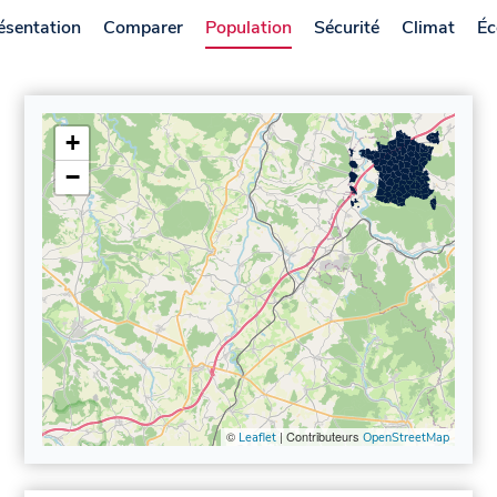
ésentation
Comparer
Population
Sécurité
Climat
Éc
+
−
©
| Contributeurs
Leaflet
OpenStreetMap