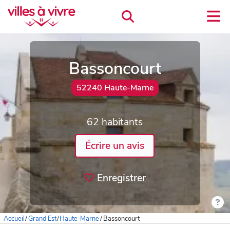
Bassoncourt
52240 Haute-Marne
62 habitants
Écrire un avis
Enregistrer
Accueil
/
Grand Est
/
Haute-Marne
/
Bassoncourt