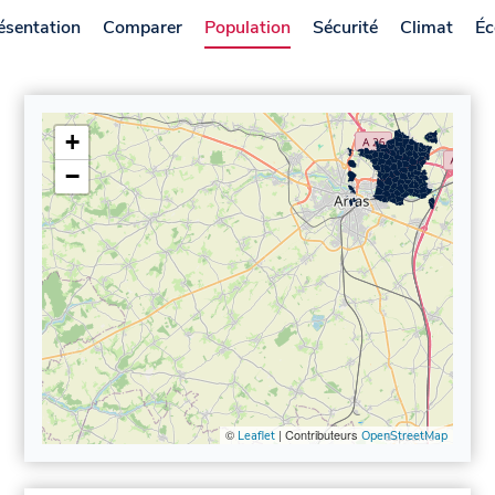
ésentation
Comparer
Population
Sécurité
Climat
Éc
+
−
©
| Contributeurs
Leaflet
OpenStreetMap