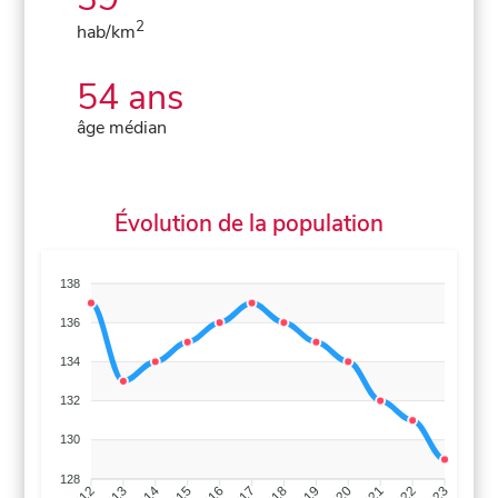
2
hab/km
54 ans
âge médian
Évolution de la population
138
136
134
132
130
128