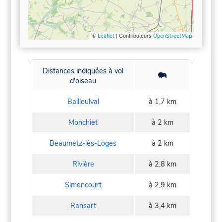
©
| Contributeurs
Leaflet
OpenStreetMap
Distances indiquées à vol
d'oiseau
Bailleulval
à 1,7 km
Monchiet
à 2 km
Beaumetz-lès-Loges
à 2 km
Rivière
à 2,8 km
Simencourt
à 2,9 km
Ransart
à 3,4 km