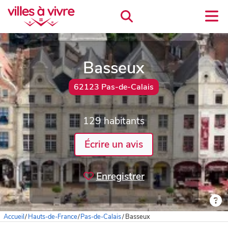
Basseux
62123 Pas-de-Calais
129 habitants
Écrire un avis
Enregistrer
Accueil
/
Hauts-de-France
/
Pas-de-Calais
/
Basseux