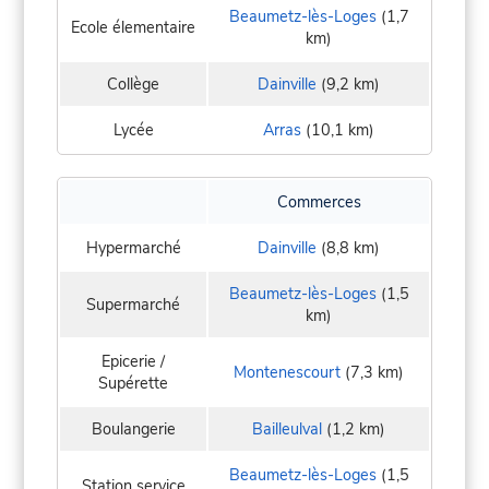
Beaumetz-lès-Loges
(1,7
Ecole élementaire
km)
Collège
Dainville
(9,2 km)
Lycée
Arras
(10,1 km)
Commerces
Hypermarché
Dainville
(8,8 km)
Beaumetz-lès-Loges
(1,5
Supermarché
km)
Epicerie /
Montenescourt
(7,3 km)
Supérette
Boulangerie
Bailleulval
(1,2 km)
Beaumetz-lès-Loges
(1,5
Station service