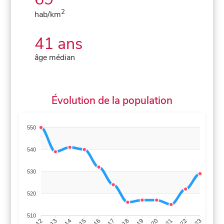
2
hab/km
41 ans
âge médian
Évolution de la population
550
540
530
520
510