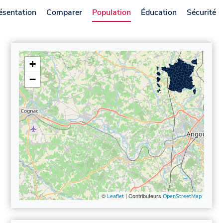
ésentation
Comparer
Population
Éducation
Sécurité
+
−
©
| Contributeurs
Leaflet
OpenStreetMap