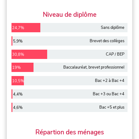
Niveau de diplôme
Sans diplôme
24,7%
Brevet des collèges
5,9%
CAP / BEP
30,8%
Baccalauréat, brevet professionnel
19%
Bac +2 à Bac +4
10,5%
Bac +3 ou Bac +4
4,4%
Bac +5 et plus
4,6%
Répartion des ménages