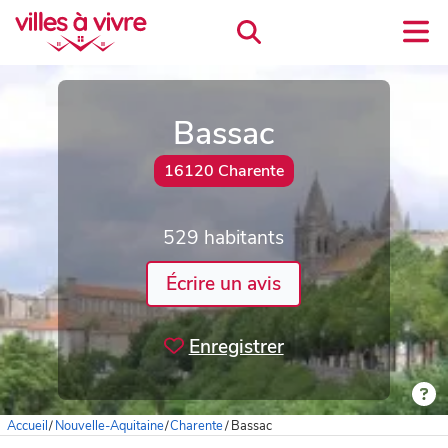
Bassac
16120 Charente
529 habitants
Écrire un avis
Enregistrer
Accueil
/
Nouvelle-Aquitaine
/
Charente
/
Bassac