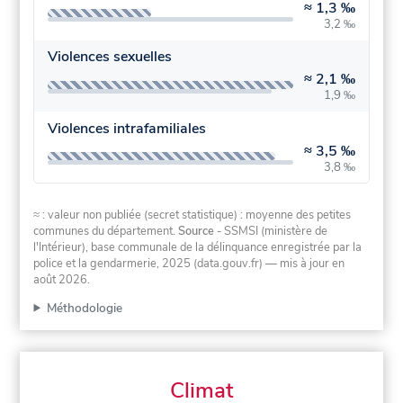
≈
1,3 ‰
3,2 ‰
Violences sexuelles
≈
2,1 ‰
1,9 ‰
Violences intrafamiliales
≈
3,5 ‰
3,8 ‰
≈ : valeur non publiée (secret statistique) : moyenne des petites
communes du département.
Source
- SSMSI (ministère de
l'Intérieur), base communale de la délinquance enregistrée par la
police et la gendarmerie, 2025 (data.gouv.fr)
— mis à jour en
août 2026
.
Méthodologie
Climat