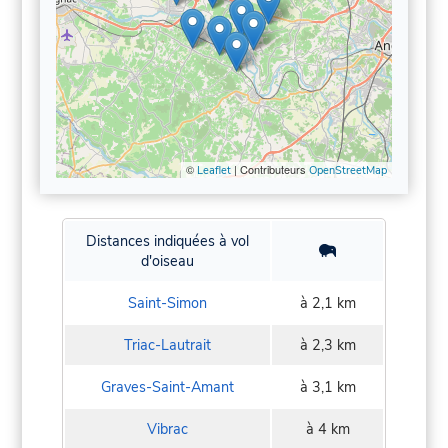
©
| Contributeurs
Leaflet
OpenStreetMap
Distances indiquées à vol
d'oiseau
Saint-Simon
à 2,1 km
Triac-Lautrait
à 2,3 km
Graves-Saint-Amant
à 3,1 km
Vibrac
à 4 km