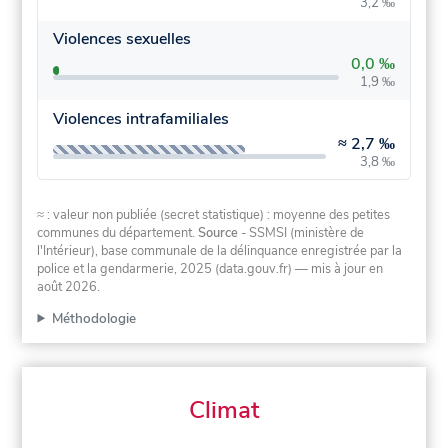
3,2 ‰
Violences sexuelles
0,0 ‰
1,9 ‰
Violences intrafamiliales
≈
2,7 ‰
3,8 ‰
≈ : valeur non publiée (secret statistique) : moyenne des petites
communes du département.
Source
- SSMSI (ministère de
l'Intérieur), base communale de la délinquance enregistrée par la
police et la gendarmerie, 2025 (data.gouv.fr)
— mis à jour en
août 2026
.
Méthodologie
Climat