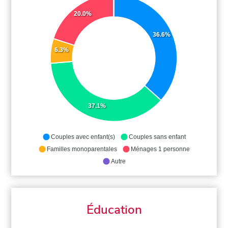
20.0%
36.6%
6.3%
37.1%
Couples avec enfant(s)
Couples sans enfant
Familles monoparentales
Ménages 1 personne
Autre
Éducation