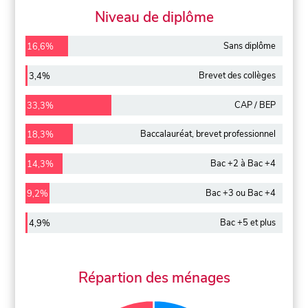
Niveau de diplôme
Sans diplôme
16,6%
Brevet des collèges
3,4%
CAP / BEP
33,3%
Baccalauréat, brevet professionnel
18,3%
Bac +2 à Bac +4
14,3%
Bac +3 ou Bac +4
9,2%
Bac +5 et plus
4,9%
Répartion des ménages