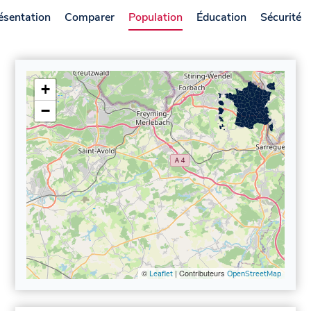
ésentation
Comparer
Population
Éducation
Sécurité
+
−
©
| Contributeurs
Leaflet
OpenStreetMap