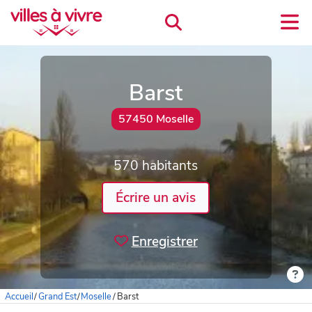
Barst
57450 Moselle
570 habitants
Écrire un avis
Enregistrer
Accueil
/
Grand Est
/
Moselle
/
Barst