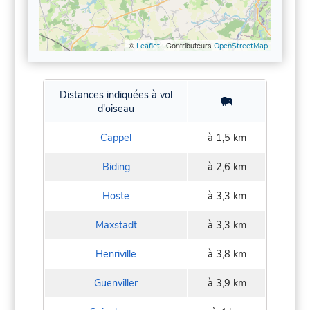
©
| Contributeurs
Leaflet
OpenStreetMap
Distances indiquées à vol
d'oiseau
Cappel
à 1,5 km
Biding
à 2,6 km
Hoste
à 3,3 km
Maxstadt
à 3,3 km
Henriville
à 3,8 km
Guenviller
à 3,9 km