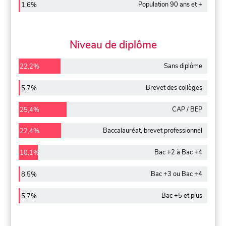
Population 90 ans et +
1,6%
Niveau de diplôme
Sans diplôme
22,2%
Brevet des collèges
5,7%
CAP / BEP
25,4%
Baccalauréat, brevet professionnel
22,4%
Bac +2 à Bac +4
10,1%
Bac +3 ou Bac +4
8,5%
Bac +5 et plus
5,7%