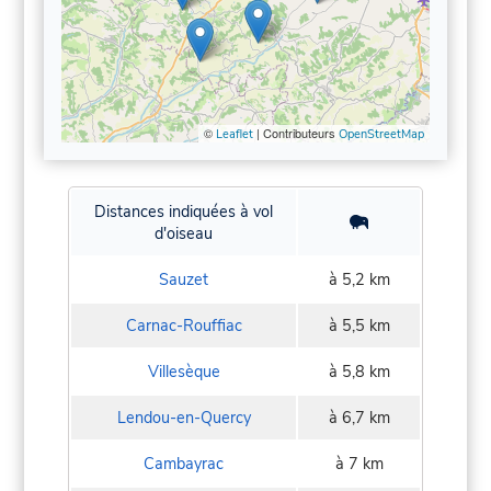
©
| Contributeurs
Leaflet
OpenStreetMap
Distances indiquées à vol
d'oiseau
Sauzet
à 5,2 km
Carnac-Rouffiac
à 5,5 km
Villesèque
à 5,8 km
Lendou-en-Quercy
à 6,7 km
Cambayrac
à 7 km