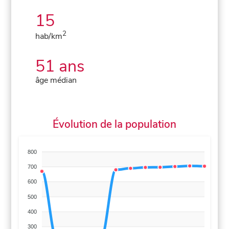
15
2
hab/km
51 ans
âge médian
Évolution de la population
800
700
600
500
400
300