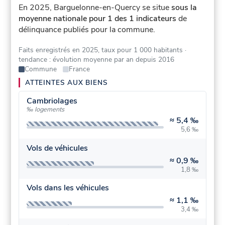
En 2025, Barguelonne-en-Quercy se situe
sous la
moyenne nationale pour 1 des 1 indicateurs
de
délinquance publiés pour la commune.
Faits enregistrés en 2025, taux pour 1 000 habitants
·
tendance : évolution moyenne par an depuis 2016
Commune
France
ATTEINTES AUX BIENS
Cambriolages
‰ logements
≈
5,4 ‰
5,6 ‰
Vols de véhicules
≈
0,9 ‰
1,8 ‰
Vols dans les véhicules
≈
1,1 ‰
3,4 ‰