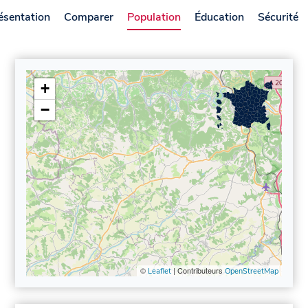
ésentation
Comparer
Population
Éducation
Sécurité
+
−
©
| Contributeurs
Leaflet
OpenStreetMap