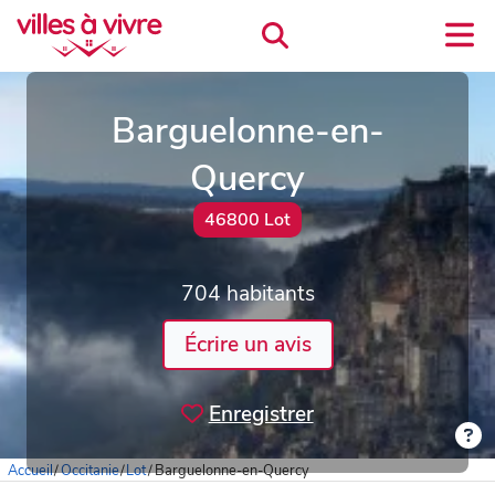
Barguelonne-en-
Quercy
46800 Lot
704 habitants
Écrire un avis
Enregistrer
Accueil
/
Occitanie
/
Lot
/
Barguelonne-en-Quercy