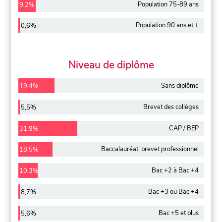
Population 75-89 ans
9,2%
Population 90 ans et +
0,6%
Niveau de diplôme
Sans diplôme
19,4%
Brevet des collèges
5,5%
CAP / BEP
31,9%
Baccalauréat, brevet professionnel
18,5%
Bac +2 à Bac +4
10,3%
Bac +3 ou Bac +4
8,7%
Bac +5 et plus
5,6%