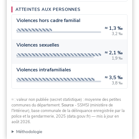
ATTEINTES AUX PERSONNES
Violences hors cadre familial
≈
1,3 ‰
3,2 ‰
Violences sexuelles
≈
2,1 ‰
1,9 ‰
Violences intrafamiliales
≈
3,5 ‰
3,8 ‰
≈ : valeur non publiée (secret statistique) : moyenne des petites
communes du département.
Source
- SSMSI (ministère de
l'Intérieur), base communale de la délinquance enregistrée par la
police et la gendarmerie, 2025 (data.gouv.fr)
— mis à jour en
août 2026
.
Méthodologie