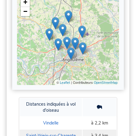
+
−
©
| Contributeurs
Leaflet
OpenStreetMap
Distances indiquées à vol
d'oiseau
Vindelle
à 2,2 km
Saint-Yrieix-sur-Charente
à 3,4 km