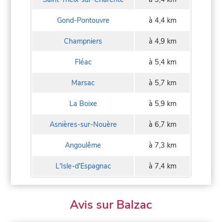
Gond-Pontouvre
à 4,4 km
Champniers
à 4,9 km
Fléac
à 5,4 km
Marsac
à 5,7 km
La Boixe
à 5,9 km
Asnières-sur-Nouère
à 6,7 km
Angoulême
à 7,3 km
L'Isle-d'Espagnac
à 7,4 km
Avis sur Balzac