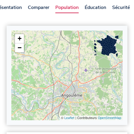
ésentation
Comparer
Population
Éducation
Sécurité
+
−
©
| Contributeurs
Leaflet
OpenStreetMap