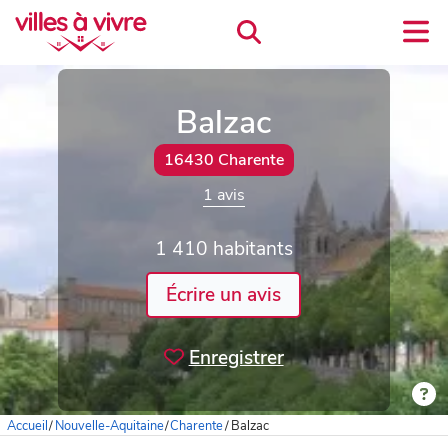
Balzac
16430 Charente
1 avis
1 410 habitants
Écrire un avis
Enregistrer
Accueil
/
Nouvelle-Aquitaine
/
Charente
/
Balzac