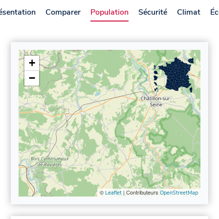
ésentation
Comparer
Population
Sécurité
Climat
Éc
+
−
©
| Contributeurs
Leaflet
OpenStreetMap