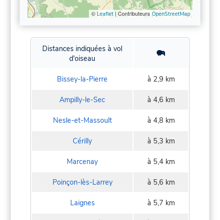
©
| Contributeurs
Leaflet
OpenStreetMap
Distances indiquées à vol
d'oiseau
Bissey-la-Pierre
à 2,9 km
Ampilly-le-Sec
à 4,6 km
Nesle-et-Massoult
à 4,8 km
Cérilly
à 5,3 km
Marcenay
à 5,4 km
Poinçon-lès-Larrey
à 5,6 km
Laignes
à 5,7 km