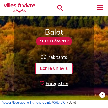
Balot
21330 Côte-d'Or
86 habitants
Écrire un avis
Enregistrer
Accueil
/
Bourgogne-Franche-Comté
/
Côte-d'Or
/
Balot