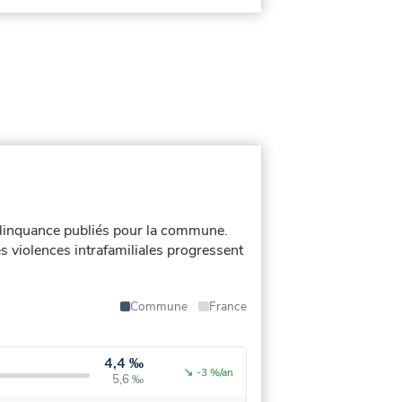
linquance publiés pour la commune.
es violences intrafamiliales progressent
Commune
France
4,4 ‰
↘
-3 %/an
5,6 ‰