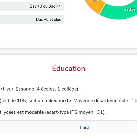
11.5%
Bac +3 ou Bac +4
28.1%
Bac +5 et plus
Éducation
rt-sur-Essonne (4 écoles, 1 collège).
) est de
105
,
soit un
milieu mixte
.
Moyenne départementale : 109
t lycées est
modérée
(écart-type IPS moyen : 31).
Local