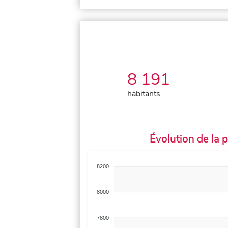
8 191
habitants
Évolution de la 
8200
8000
7800