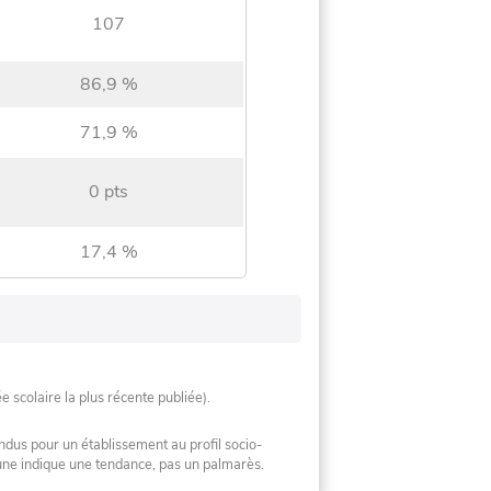
107
86,9 %
71,9 %
0 pts
17,4 %
ée scolaire la plus récente publiée).
ndus pour un établissement au profil socio-
mune indique une tendance, pas un palmarès.