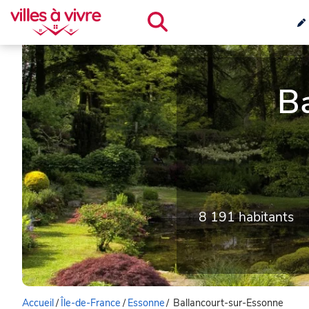
B
8 191 habitants
Accueil
/
Île-de-France
/
Essonne
/
Ballancourt-sur-Essonne