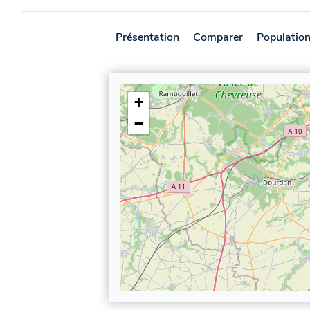
Présentation
Comparer
Populatio
+
−