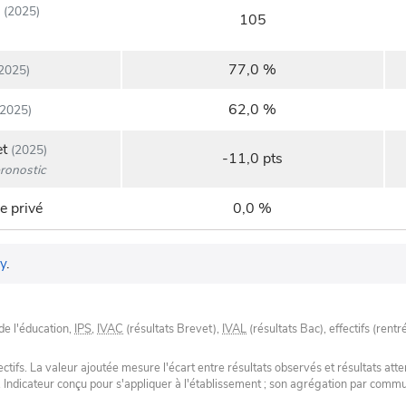
(2025)
105
77,0 %
2025)
62,0 %
2025)
et
(2025)
-11,0 pts
ronostic
e privé
0,0 %
y
.
de l'éducation,
IPS
,
IVAC
(résultats Brevet),
IVAL
(résultats Bac), effectifs (rentr
tifs. La valeur ajoutée mesure l'écart entre résultats observés et résultats atte
. Indicateur conçu pour s'appliquer à l'établissement ; son agrégation par com