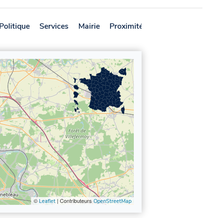
Politique
Services
Mairie
Proximité
Avis
©
| Contributeurs
Leaflet
OpenStreetMap