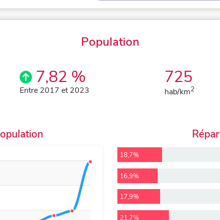
Population
7,82 %
725
Entre 2017 et 2023
2
hab/km
population
Répart
18,7%
16,9%
17,9%
21,7%