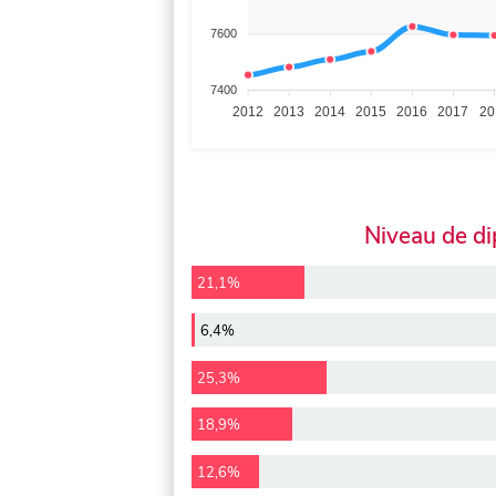
7600
7400
2012
2013
2014
2015
2016
2017
20
Niveau de d
21,1%
6,4%
25,3%
18,9%
12,6%