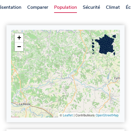
ésentation
Comparer
Population
Sécurité
Climat
Éc
+
−
©
| Contributeurs
Leaflet
OpenStreetMap