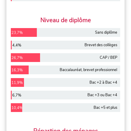
Niveau de diplôme
Sans diplôme
23,7%
Brevet des collèges
4,4%
CAP / BEP
26,7%
Baccalauréat, brevet professionnel
16,3%
Bac +2 à Bac +4
11,9%
Bac +3 ou Bac +4
6,7%
Bac +5 et plus
10,4%
Répartion des ménages