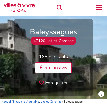
Baleyssagues
47120 Lot-et-Garonne
188 habitants
Écrire un avis
Enregistrer
Accueil
/
Nouvelle-Aquitaine
/
Lot-et-Garonne
/
Baleyssagues