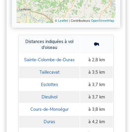
©
| Contributeurs
Leaflet
OpenStreetMap
Distances indiquées à vol
d'oiseau
Sainte-Colombe-de-Duras
à 2,8 km
Taillecavat
à 3,5 km
Esclottes
à 3,7 km
Dieulivol
à 3,7 km
Cours-de-Monségur
à 3,8 km
Duras
à 4,2 km