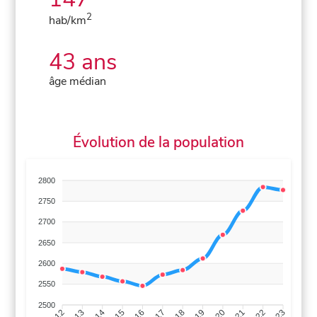
2
hab/km
43 ans
âge médian
Évolution de la population
2800
2750
2700
2650
2600
2550
2500