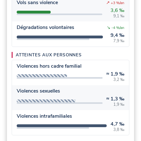
Vols sans violence
↗
+3 %/an
3,6 ‰
9,1 ‰
Dégradations volontaires
↘
-4 %/an
9,4 ‰
7,9 ‰
ATTEINTES AUX PERSONNES
Violences hors cadre familial
≈
1,9 ‰
3,2 ‰
Violences sexuelles
≈
1,3 ‰
1,9 ‰
Violences intrafamiliales
4,7 ‰
3,8 ‰