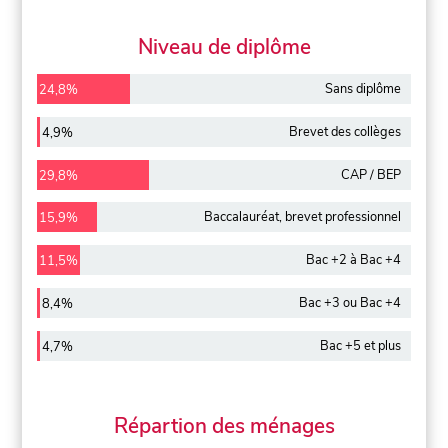
Niveau de diplôme
Sans diplôme
24,8%
Brevet des collèges
4,9%
CAP / BEP
29,8%
Baccalauréat, brevet professionnel
15,9%
Bac +2 à Bac +4
11,5%
Bac +3 ou Bac +4
8,4%
Bac +5 et plus
4,7%
Répartion des ménages