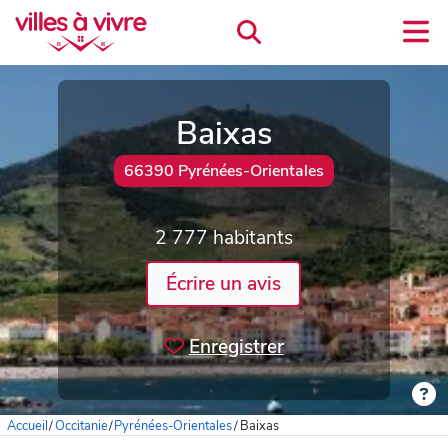
Baixas
66390 Pyrénées-Orientales
2 777 habitants
Écrire un avis
Enregistrer
Accueil
/
Occitanie
/
Pyrénées-Orientales
/
Baixas