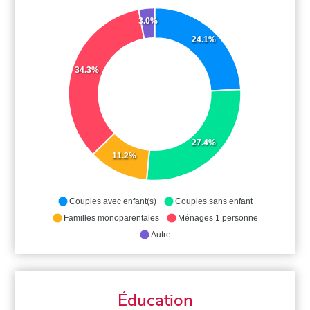
3.0%
24.1%
34.3%
27.4%
11.2%
Couples avec enfant(s)
Couples sans enfant
Familles monoparentales
Ménages 1 personne
Autre
Éducation