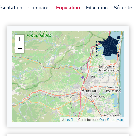
ésentation
Comparer
Population
Éducation
Sécurité
+
−
©
| Contributeurs
Leaflet
OpenStreetMap