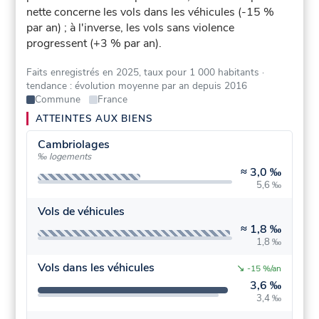
nette concerne les vols dans les véhicules (-15 %
par an) ; à l'inverse, les vols sans violence
progressent (+3 % par an).
Faits enregistrés en 2025, taux pour 1 000 habitants
·
tendance : évolution moyenne par an depuis 2016
Commune
France
ATTEINTES AUX BIENS
Cambriolages
‰ logements
≈
3,0 ‰
5,6 ‰
Vols de véhicules
≈
1,8 ‰
1,8 ‰
Vols dans les véhicules
↘
-15 %/an
3,6 ‰
3,4 ‰