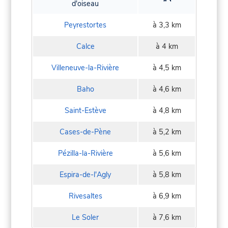
d'oiseau
Peyrestortes
à 3,3 km
Calce
à 4 km
Villeneuve-la-Rivière
à 4,5 km
Baho
à 4,6 km
Saint-Estève
à 4,8 km
Cases-de-Pène
à 5,2 km
Pézilla-la-Rivière
à 5,6 km
Espira-de-l'Agly
à 5,8 km
Rivesaltes
à 6,9 km
Le Soler
à 7,6 km