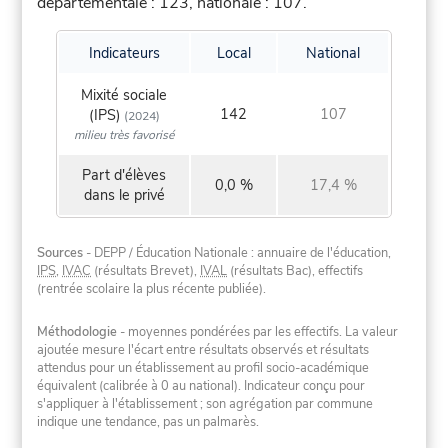
départementale : 123, nationale : 107.
Indicateurs
Local
National
Mixité sociale
142
107
(IPS)
(2024)
milieu très favorisé
Part d'élèves
0,0 %
17,4 %
dans le privé
Sources
- DEPP / Éducation Nationale : annuaire de l'éducation,
IPS
,
IVAC
(résultats Brevet),
IVAL
(résultats Bac), effectifs
(rentrée scolaire la plus récente publiée).
Méthodologie
- moyennes pondérées par les effectifs. La valeur
ajoutée mesure l'écart entre résultats observés et résultats
attendus pour un établissement au profil socio-académique
équivalent (calibrée à 0 au national). Indicateur conçu pour
s'appliquer à l'établissement ; son agrégation par commune
indique une tendance, pas un palmarès.