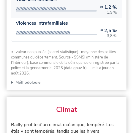
≈
1,2 ‰
1,9 ‰
Violences intrafamiliales
≈
2,5 ‰
3,8 ‰
≈ : valeur non publiée (secret statistique) : moyenne des petites
communes du département.
Source
- SSMSI (ministère de
l'Intérieur), base communale de la délinquance enregistrée par la
police et la gendarmerie, 2025 (data.gouv.fr)
— mis à jour en
août 2026
.
Méthodologie
Climat
Bailly profite d'un climat océanique, tempéré. Les
étés y sont tempérés, tandis que les hivers