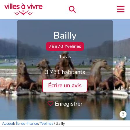
Bailly
78870 Yvelines
1 avis
3 731 habitants
Écrire un avis
Enregistrer
Accueil
/
Île-de-France
/
Yvelines
/
Bailly