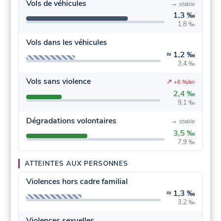
Vols de véhicules
→
stable
1,3 ‰
1,8 ‰
Vols dans les véhicules
≈
1,2 ‰
3,4 ‰
Vols sans violence
↗
+6 %/an
2,4 ‰
9,1 ‰
Dégradations volontaires
→
stable
3,5 ‰
7,9 ‰
ATTEINTES AUX PERSONNES
Violences hors cadre familial
≈
1,3 ‰
3,2 ‰
Violences sexuelles