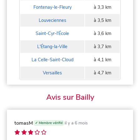
Fontenay-le-Fleury
à 3,3 km
Louveciennes
à 3,5 km
Saint-Cyr-l'École
à 3,6 km
L'Étang-la-Ville
à 3,7 km
La Celle-Saint-Cloud
à 4,1 km
Versailles
à 4,7 km
Avis sur Bailly
tomasM
il y a 6 mois
✓ Membre vérifié