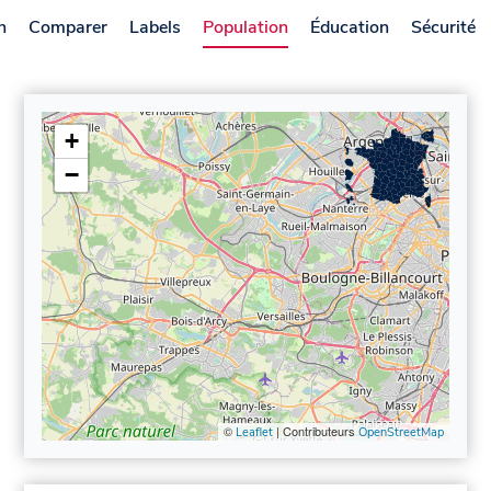
n
Comparer
Labels
Population
Éducation
Sécurité
+
−
©
| Contributeurs
Leaflet
OpenStreetMap