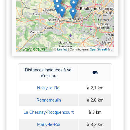
©
| Contributeurs
Leaflet
OpenStreetMap
Distances indiquées à vol
d'oiseau
Noisy-le-Roi
à 2,1 km
Rennemoulin
à 2,8 km
Le Chesnay-Rocquencourt
à 3 km
Marly-le-Roi
à 3,2 km