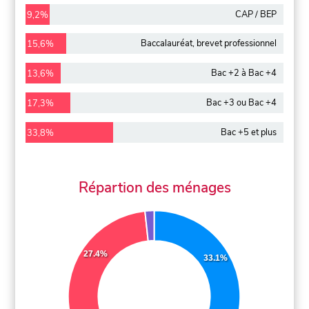
CAP / BEP
9,2%
Baccalauréat, brevet professionnel
15,6%
Bac +2 à Bac +4
13,6%
Bac +3 ou Bac +4
17,3%
Bac +5 et plus
33,8%
Répartion des ménages
27.4%
33.1%