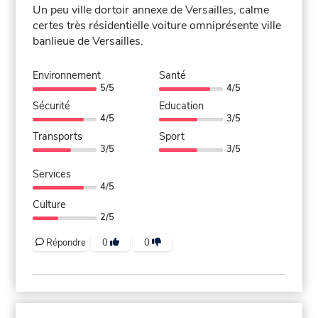
Un peu ville dortoir annexe de Versailles, calme
certes très résidentielle voiture omniprésente ville
banlieue de Versailles.
Environnement
Santé
5/5
4/5
Sécurité
Education
4/5
3/5
Transports
Sport
3/5
3/5
Services
4/5
Culture
2/5
Répondre
0
0