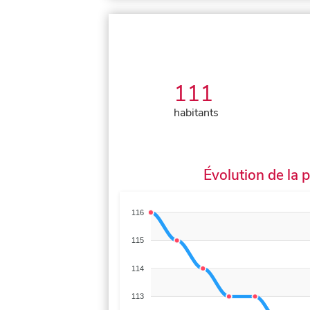
111
habitants
Évolution de la 
116
115
114
113