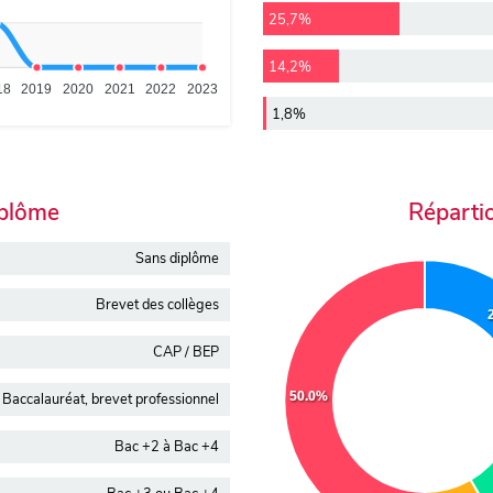
25,7%
14,2%
18
2019
2020
2021
2022
2023
1,8%
iplôme
Réparti
Sans diplôme
Brevet des collèges
CAP / BEP
50.0%
Baccalauréat, brevet professionnel
Bac +2 à Bac +4