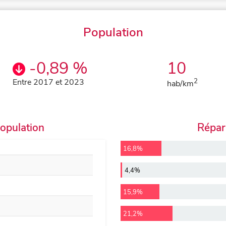
Population
-0,89 %
10
Entre 2017 et 2023
2
hab/km
population
Répart
16,8%
4,4%
15,9%
21,2%