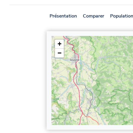
Présentation
Comparer
Populatio
+
−