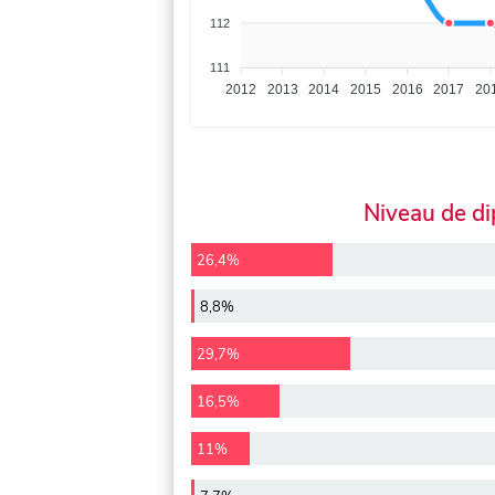
112
111
2012
2013
2014
2015
2016
2017
20
Niveau de d
26,4%
8,8%
29,7%
16,5%
11%