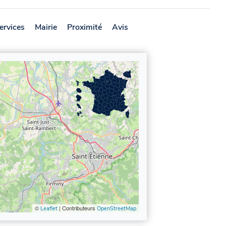
ervices
Mairie
Proximité
Avis
©
| Contributeurs
Leaflet
OpenStreetMap