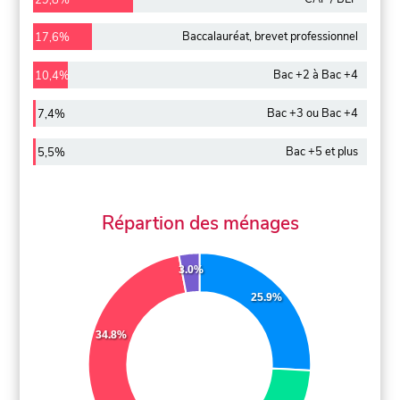
Baccalauréat, brevet professionnel
17,6%
Bac +2 à Bac +4
10,4%
Bac +3 ou Bac +4
7,4%
Bac +5 et plus
5,5%
Répartion des ménages
3.0%
25.9%
34.8%