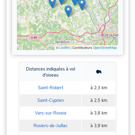
©
| Contributeurs
Leaflet
OpenStreetMap
Distances indiquées à vol
d'oiseau
Saint-Robert
à 2,3 km
Saint-Cyprien
à 2,5 km
Vars-sur-Roseix
à 3,8 km
Rosiers-de-Juillac
à 3,9 km