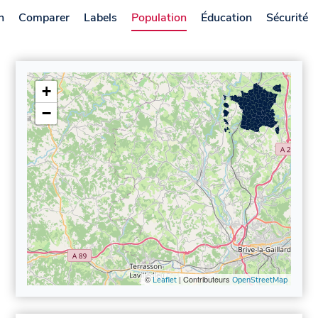
n
Comparer
Labels
Population
Éducation
Sécurité
+
−
©
| Contributeurs
Leaflet
OpenStreetMap