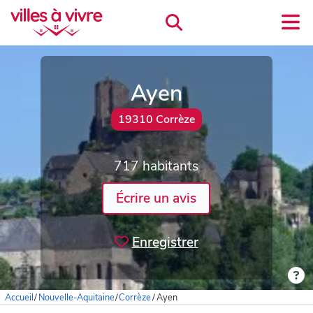
Ayen
19310 Corrèze
717 habitants
Écrire un avis
Enregistrer
Accueil
/
Nouvelle-Aquitaine
/
Corrèze
/
Ayen