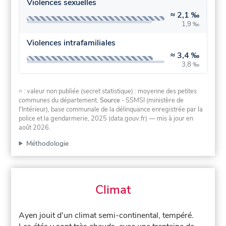
Violences sexuelles
≈
2,1 ‰
1,9 ‰
Violences intrafamiliales
≈
3,4 ‰
3,8 ‰
≈ : valeur non publiée (secret statistique) : moyenne des petites
communes du département.
Source
- SSMSI (ministère de
l'Intérieur), base communale de la délinquance enregistrée par la
police et la gendarmerie, 2025 (data.gouv.fr)
— mis à jour en
août 2026
.
Méthodologie
Climat
Ayen jouit d'un climat semi-continental, tempéré.