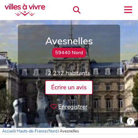
Avesnelles
59440 Nord
2 232 habitants
Écrire un avis
Enregistrer
Accueil
/
Hauts-de-France
/
Nord
/
Avesnelles