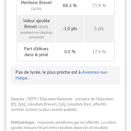
Mentions Brevet
66,3 %
71,9 %
(2025)
Valeur ajoutée
Brevet
(2025)
-1,0 pts
0 pts
tendance en deçà du
pronostic
Part d'élèves
0,0 %
17,4 %
dans le privé
Pas de lycée, le plus proche est à
Avesnes-sur-
Helpe
.
Sources
- DEPP / Éducation Nationale : annuaire de l'éducation,
IPS
,
IVAC
(résultats Brevet),
IVAL
(résultats Bac), effectifs
(rentrée scolaire la plus récente publiée).
Méthodologie
- moyennes pondérées par les effectifs. La valeur
ajoutée mesure l'écart entre résultats observés et résultats