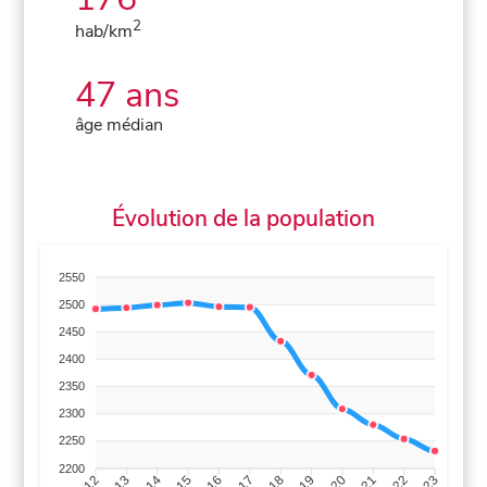
2
hab/km
47 ans
âge médian
Évolution de la population
2550
2500
2450
2400
2350
2300
2250
2200