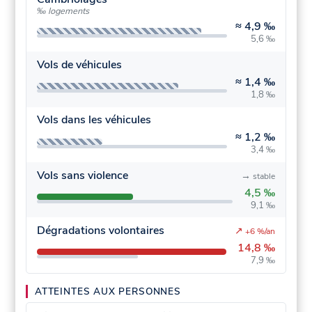
‰ logements
≈
4,9 ‰
5,6 ‰
Vols de véhicules
≈
1,4 ‰
1,8 ‰
Vols dans les véhicules
≈
1,2 ‰
3,4 ‰
Vols sans violence
→
stable
4,5 ‰
9,1 ‰
Dégradations volontaires
↗
+6 %/an
14,8 ‰
7,9 ‰
ATTEINTES AUX PERSONNES