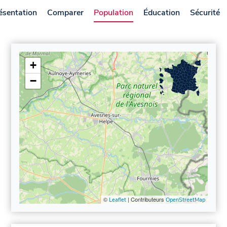
ésentation
Comparer
Population
Éducation
Sécurité
+
−
©
| Contributeurs
Leaflet
OpenStreetMap