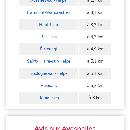
Avesnes-sur-Helpe
à 2,7 km
Flaumont-Waudrechies
à 3,1 km
Haut-Lieu
à 3,2 km
Bas-Lieu
à 4,3 km
Étrœungt
à 4,9 km
Saint-Hilaire-sur-Helpe
à 5,1 km
Boulogne-sur-Helpe
à 5,1 km
Rainsars
à 5,2 km
Ramousies
à 6 km
Avis sur Avesnelles