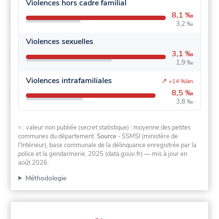
Violences hors cadre familial
8,1 ‰
3,2 ‰
Violences sexuelles
3,1 ‰
1,9 ‰
Violences intrafamiliales
↗
+14 %/an
8,5 ‰
3,8 ‰
≈ : valeur non publiée (secret statistique) : moyenne des petites
communes du département.
Source
- SSMSI (ministère de
l'Intérieur), base communale de la délinquance enregistrée par la
police et la gendarmerie, 2025 (data.gouv.fr)
— mis à jour en
août 2026
.
Méthodologie