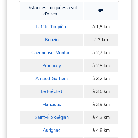
Distances indiquées à vol
d'oiseau
Laffite-Toupière
à 1,8 km
Bouzin
à 2 km
Cazeneuve-Montaut
à 2,7 km
Proupiary
à 2,8 km
Arnaud-Guilhem
à 3,2 km
Le Fréchet
à 3,5 km
Mancioux
à 3,9 km
Saint-Élix-Séglan
à 4,3 km
Aurignac
à 4,8 km