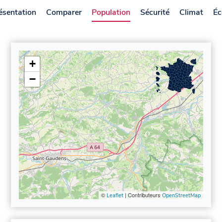
ésentation
Comparer
Population
Sécurité
Climat
Éc
+
−
©
| Contributeurs
Leaflet
OpenStreetMap