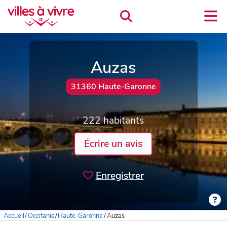
Auzas
31360 Haute-Garonne
222 habitants
Écrire un avis
Enregistrer
Accueil
/
Occitanie
/
Haute-Garonne
/
Auzas