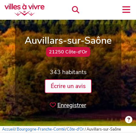
Auvillars-sur-Saône
21250 Côte-d'Or
343 habitants
Écrire un avis
Enregistrer
Accueil
/
Bourgogne-Franche-Comté
/
Côte-d'Or
/
Auvillars-sur-Saône