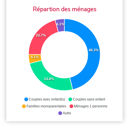
Répartion des ménages
4.1%
20.7%
46.3%
4.1%
24.8%
Couples avec enfant(s)
Couples sans enfant
Familles monoparentales
Ménages 1 personne
Autre