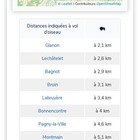
©
| Contributeurs
Leaflet
OpenStreetMap
Distances indiquées à vol
d'oiseau
Glanon
à 2,1 km
Lechâtelet
à 2,6 km
Bagnot
à 2,9 km
Broin
à 3,1 km
Labruyère
à 3,4 km
Bonnencontre
à 4 km
Pagny-la-Ville
à 4,6 km
Montmain
à 5,1 km