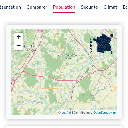
ésentation
Comparer
Population
Sécurité
Climat
Éc
+
−
©
| Contributeurs
Leaflet
OpenStreetMap