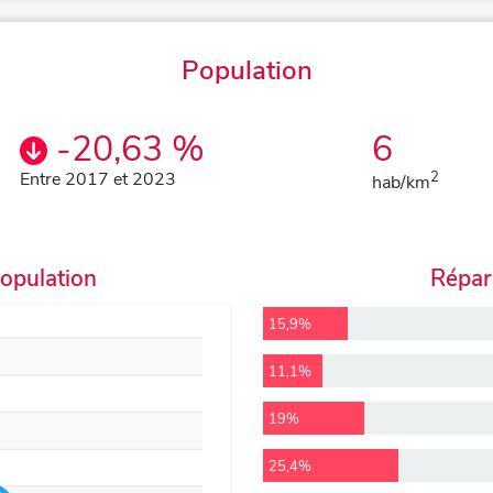
Population
-20,63 %
6
Entre 2017 et 2023
2
hab/km
population
Répart
15,9%
11,1%
19%
25,4%