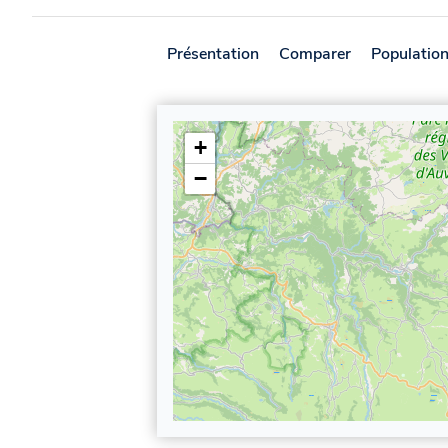
Présentation
Comparer
Populatio
+
−