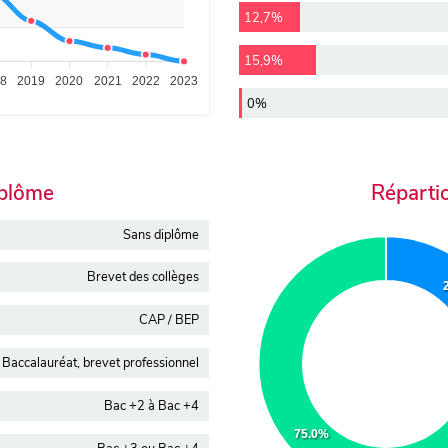
12,7%
15,9%
18
2019
2020
2021
2022
2023
0%
iplôme
Réparti
Sans diplôme
Brevet des collèges
CAP / BEP
Baccalauréat, brevet professionnel
Bac +2 à Bac +4
75.0%