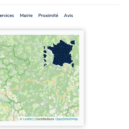
ervices
Mairie
Proximité
Avis
©
| Contributeurs
Leaflet
OpenStreetMap