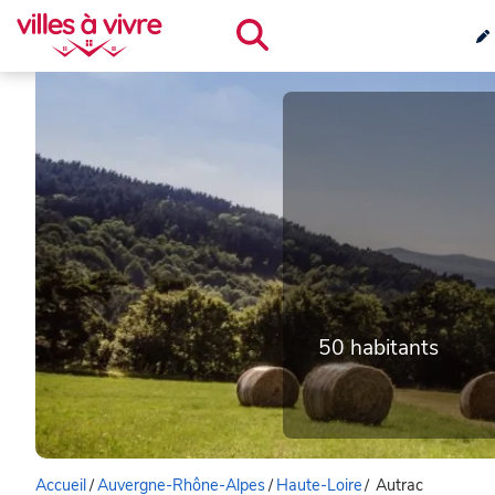
50 habitants
Accueil
/
Auvergne-Rhône-Alpes
/
Haute-Loire
/
Autrac