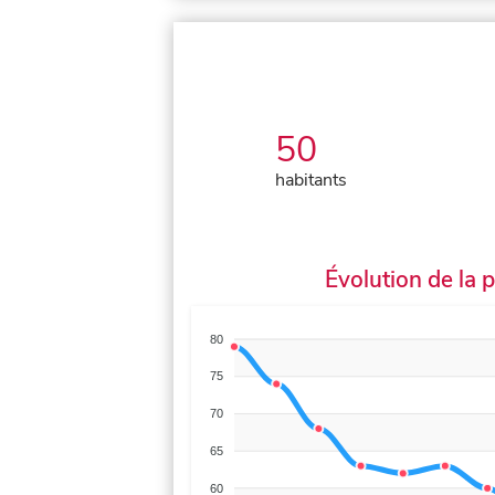
50
habitants
Évolution de la 
80
75
70
65
60