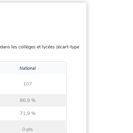
dans les collèges et lycées (écart-type
National
107
86,9 %
71,9 %
0 pts