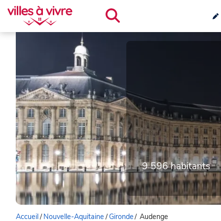
9 596 habitants
Accueil
/
Nouvelle-Aquitaine
/
Gironde
/
Audenge