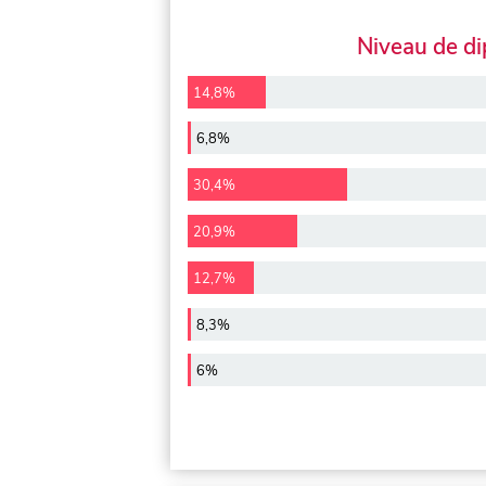
Niveau de d
14,8%
6,8%
30,4%
20,9%
12,7%
8,3%
6%