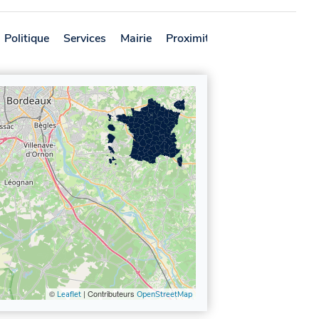
Politique
Services
Mairie
Proximité
Avis
©
| Contributeurs
Leaflet
OpenStreetMap