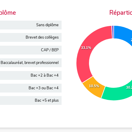
iplôme
Réparti
Sans diplôme
Brevet des collèges
33.1%
CAP / BEP
Baccalauréat, brevet professionnel
Bac +2 à Bac +4
10.5%
Bac +3 ou Bac +4
30
Bac +5 et plus