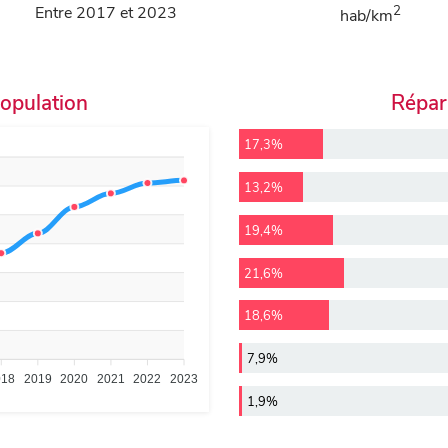
Entre 2017 et 2023
2
hab/km
population
Répart
17,3%
13,2%
19,4%
21,6%
18,6%
7,9%
018
2019
2020
2021
2022
2023
1,9%