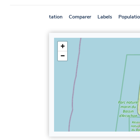
Présentation
Comparer
Labels
Populati
+
−