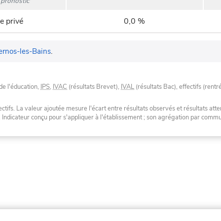
pronostic
e privé
0,0 %
rnos-les-Bains
.
de l'éducation,
IPS
,
IVAC
(résultats Brevet),
IVAL
(résultats Bac), effectifs (rentr
tifs. La valeur ajoutée mesure l'écart entre résultats observés et résultats atte
. Indicateur conçu pour s'appliquer à l'établissement ; son agrégation par com