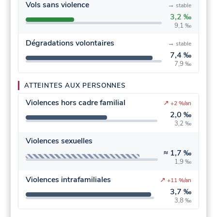
Vols sans violence
→
stable
3,2 ‰
9,1 ‰
Dégradations volontaires
→
stable
7,4 ‰
7,9 ‰
ATTEINTES AUX PERSONNES
Violences hors cadre familial
↗
+2 %/an
2,0 ‰
3,2 ‰
Violences sexuelles
≈
1,7 ‰
1,9 ‰
Violences intrafamiliales
↗
+11 %/an
3,7 ‰
3,8 ‰