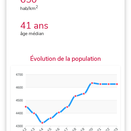
2
hab/km
41 ans
âge médian
Évolution de la population
4700
4600
4500
4400
4300