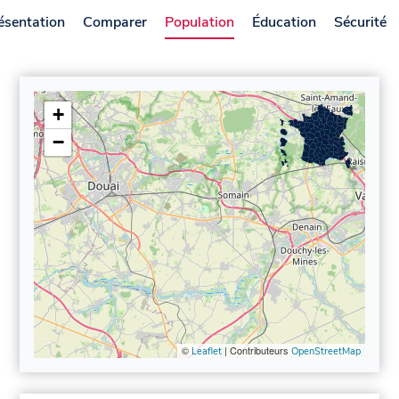
ésentation
Comparer
Population
Éducation
Sécurité
+
−
©
| Contributeurs
Leaflet
OpenStreetMap