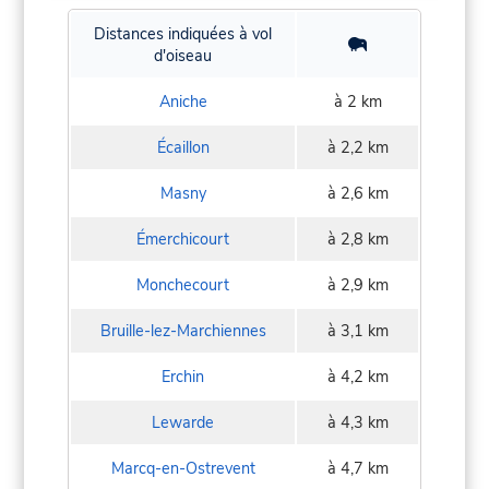
Distances indiquées à vol
d'oiseau
Aniche
à 2 km
Écaillon
à 2,2 km
Masny
à 2,6 km
Émerchicourt
à 2,8 km
Monchecourt
à 2,9 km
Bruille-lez-Marchiennes
à 3,1 km
Erchin
à 4,2 km
Lewarde
à 4,3 km
Marcq-en-Ostrevent
à 4,7 km