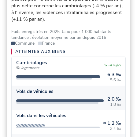
plus nette concerne les cambriolages (-4 % par an) ;
à l'inverse, les violences intrafamiliales progressent
(+11 % par an).
Faits enregistrés en 2025, taux pour 1 000 habitants
·
tendance : évolution moyenne par an depuis 2016
Commune
France
ATTEINTES AUX BIENS
Cambriolages
↘
-4 %/an
‰ logements
6,3 ‰
5,6 ‰
Vols de véhicules
2,0 ‰
1,8 ‰
Vols dans les véhicules
≈
1,2 ‰
3,4 ‰