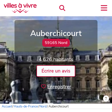
Auberchicourt
59165 Nord
4 626 habitants
Écrire un avis
Enregistrer
Accueil
/
Hauts-de-France
/
Nord
/
Auberchicourt