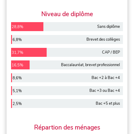
Niveau de diplôme
Sans diplôme
28,8%
Brevet des collèges
6,8%
CAP / BEP
31,7%
Baccalauréat, brevet professionnel
16,5%
Bac +2 à Bac +4
8,6%
Bac +3 ou Bac +4
5,1%
Bac +5 et plus
2,5%
Répartion des ménages