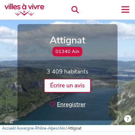
Attignat
01340 Ain
3 409 habitants
Écrire un avis
Enregistrer
Accueil
/
Auvergne-Rhône-Alpes
/
Ain
/
Attignat