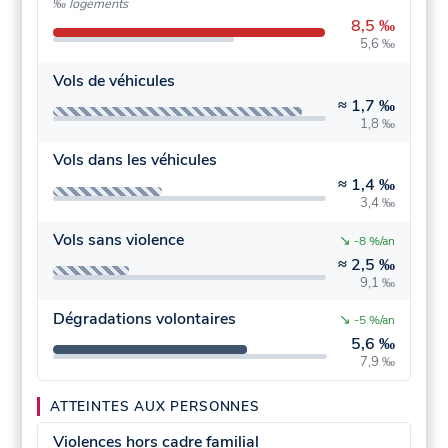
‰ logements
8,5 ‰
5,6 ‰
Vols de véhicules
≈
1,7 ‰
1,8 ‰
Vols dans les véhicules
≈
1,4 ‰
3,4 ‰
Vols sans violence
↘
-8 %/an
≈
2,5 ‰
9,1 ‰
Dégradations volontaires
↘
-5 %/an
5,6 ‰
7,9 ‰
ATTEINTES AUX PERSONNES
Violences hors cadre familial