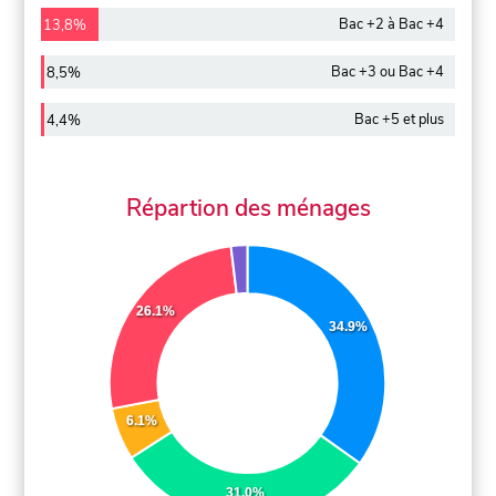
Bac +2 à Bac +4
13,8%
Bac +3 ou Bac +4
8,5%
Bac +5 et plus
4,4%
Répartion des ménages
26.1%
34.9%
6.1%
31.0%