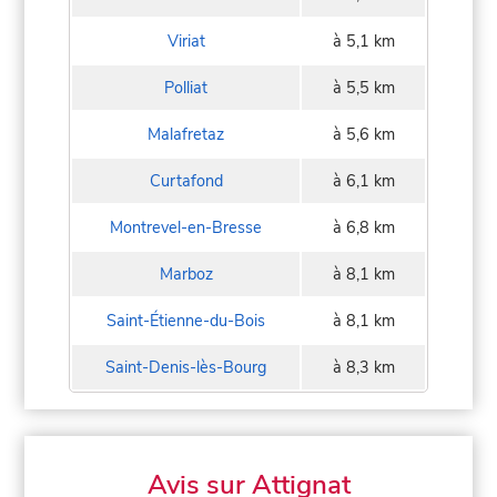
Viriat
à 5,1 km
Polliat
à 5,5 km
Malafretaz
à 5,6 km
Curtafond
à 6,1 km
Montrevel-en-Bresse
à 6,8 km
Marboz
à 8,1 km
Saint-Étienne-du-Bois
à 8,1 km
Saint-Denis-lès-Bourg
à 8,3 km
Avis sur Attignat