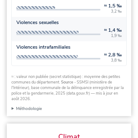
≈
1,5 ‰
3,2 ‰
Violences sexuelles
≈
1,4 ‰
1,9 ‰
Violences intrafamiliales
≈
2,8 ‰
3,8 ‰
≈ : valeur non publiée (secret statistique) : moyenne des petites
communes du département.
Source
- SSMSI (ministère de
l'Intérieur), base communale de la délinquance enregistrée par la
police et la gendarmerie, 2025 (data.gouv.fr)
— mis à jour en
août 2026
.
Méthodologie
Climat