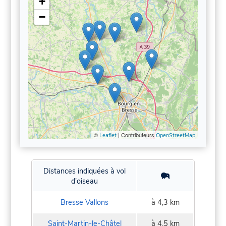
+
−
©
| Contributeurs
Leaflet
OpenStreetMap
Distances indiquées à vol
d'oiseau
Bresse Vallons
à 4,3 km
Saint-Martin-le-Châtel
à 4,5 km