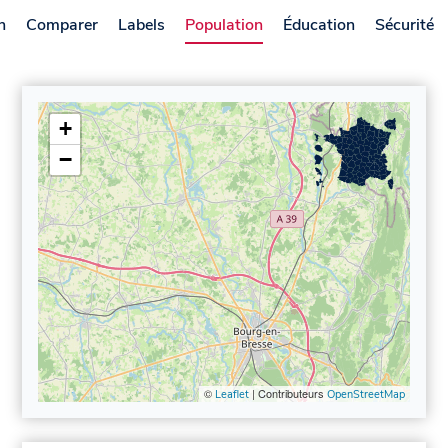
n
Comparer
Labels
Population
Éducation
Sécurité
+
−
©
| Contributeurs
Leaflet
OpenStreetMap