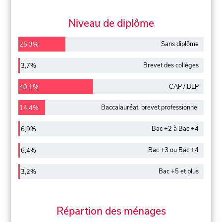
Niveau de diplôme
Sans diplôme
25,3%
Brevet des collèges
3,7%
CAP / BEP
40,1%
Baccalauréat, brevet professionnel
14,4%
Bac +2 à Bac +4
6,9%
Bac +3 ou Bac +4
6,4%
Bac +5 et plus
3,2%
Répartion des ménages