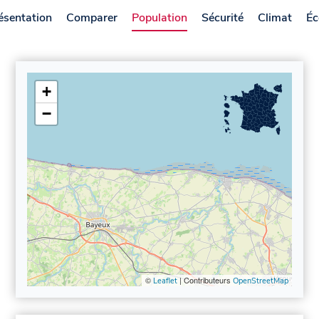
ésentation
Comparer
Population
Sécurité
Climat
Éc
+
−
©
| Contributeurs
Leaflet
OpenStreetMap