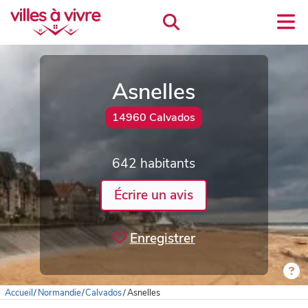
Asnelles
14960 Calvados
642 habitants
Écrire un avis
Enregistrer
Accueil
/
Normandie
/
Calvados
/
Asnelles