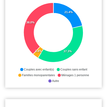
21.4%
38.0%
3.4%
37.3%
Couples avec enfant(s)
Couples sans enfant
Familles monoparentales
Ménages 1 personne
Autre