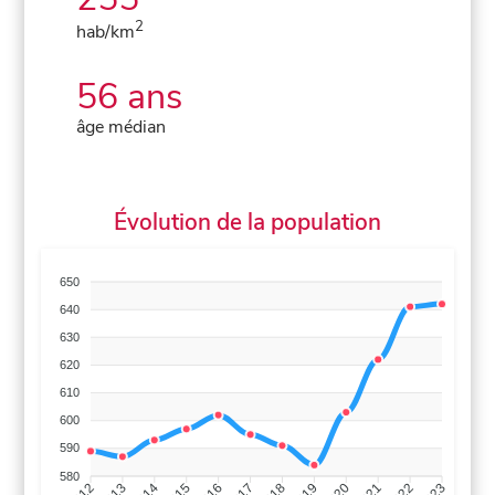
2
hab/km
56 ans
âge médian
Évolution de la population
650
640
630
620
610
600
590
580