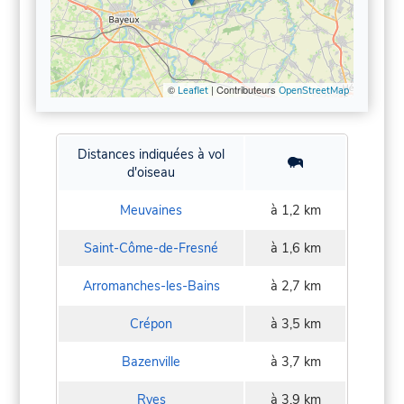
©
| Contributeurs
Leaflet
OpenStreetMap
Distances indiquées à vol
d'oiseau
Meuvaines
à 1,2 km
Saint-Côme-de-Fresné
à 1,6 km
Arromanches-les-Bains
à 2,7 km
Crépon
à 3,5 km
Bazenville
à 3,7 km
Ryes
à 3,9 km