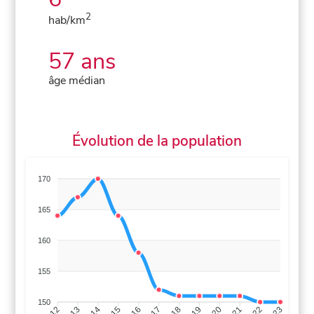
2
hab/km
57 ans
âge médian
Évolution de la population
170
165
160
155
150