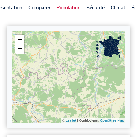
ésentation
Comparer
Population
Sécurité
Climat
Éc
+
−
©
| Contributeurs
Leaflet
OpenStreetMap