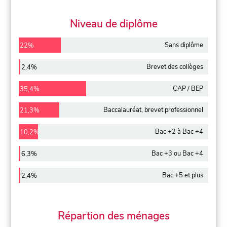
Niveau de diplôme
Sans diplôme
22%
Brevet des collèges
2,4%
CAP / BEP
35,4%
Baccalauréat, brevet professionnel
21,3%
Bac +2 à Bac +4
10,2%
Bac +3 ou Bac +4
6,3%
Bac +5 et plus
2,4%
Répartion des ménages