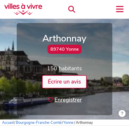
Arthonnay
89740 Yonne
150 habitants
Écrire un avis
Enregistrer
Accueil
/
Bourgogne-Franche-Comté
/
Yonne
/
Arthonnay