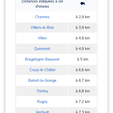
Distances indiquées à vol
d'oiseau
Channes
à 2,9 km
Villiers-le-Bois
à 3,9 km
Villon
à 4,8 km
Quincerot
à 4,9 km
Bragelogne-Beauvoir
à 5 km
Cruzy-le-Châtel
à 6,6 km
Balnot-la-Grange
à 6,7 km
Trichey
à 6,8 km
Rugny
à 7,2 km
Vertault
à 7,3 km