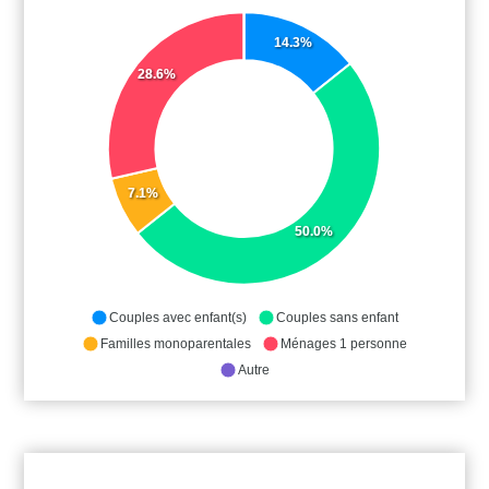
14.3%
28.6%
7.1%
50.0%
Couples avec enfant(s)
Couples sans enfant
Familles monoparentales
Ménages 1 personne
Autre