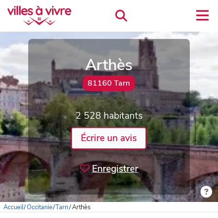
Arthès
81160 Tarn
2 528 habitants
Écrire un avis
Enregistrer
Accueil
/
Occitanie
/
Tarn
/
Arthès