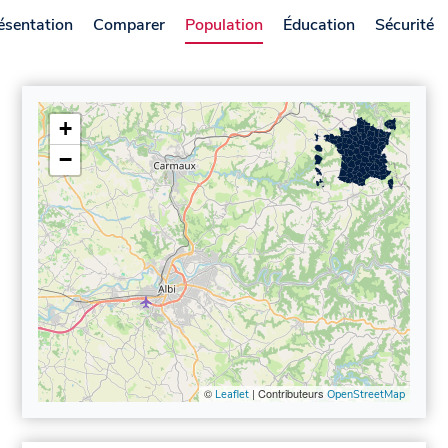
ésentation
Comparer
Population
Éducation
Sécurité
+
−
©
| Contributeurs
Leaflet
OpenStreetMap