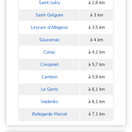
Saint-Juéry
à 2,8 km
Saint-Grégoire
à 3 km
Lescure-d'Albigeois
à 3,5 km
Saussenac
à 4 km
Cunac
à 4,1 km
Crespinet
à 5,7 km
Cambon
à 5,9 km
Le Garric
à 6,1 km
Valderiès
à 6,1 km
Bellegarde-Marsal
à 7,1 km