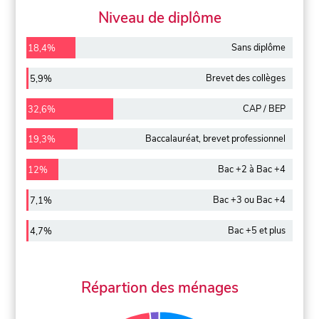
Niveau de diplôme
Sans diplôme
18,4%
Brevet des collèges
5,9%
CAP / BEP
32,6%
Baccalauréat, brevet professionnel
19,3%
Bac +2 à Bac +4
12%
Bac +3 ou Bac +4
7,1%
Bac +5 et plus
4,7%
Répartion des ménages