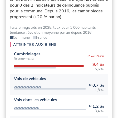
pour 0 des 2 indicateurs
de délinquance publiés
pour la commune.
Depuis 2016, les cambriolages
progressent (+20 % par an).
Faits enregistrés en 2025, taux pour 1 000 habitants
·
tendance : évolution moyenne par an depuis 2016
Commune
France
ATTEINTES AUX BIENS
Cambriolages
↗
+20 %/an
‰ logements
9,4 ‰
5,6 ‰
Vols de véhicules
≈
0,7 ‰
1,8 ‰
Vols dans les véhicules
≈
1,2 ‰
3,4 ‰