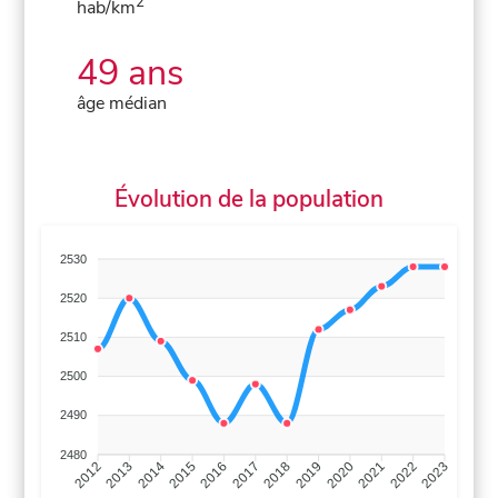
2
hab/km
49 ans
âge médian
Évolution de la population
2530
2520
2510
2500
2490
2480
2013
2014
2015
2016
2017
2018
2019
2020
2021
2022
2012
2023