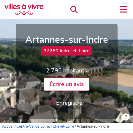
Artannes-sur-Indre
37260 Indre-et-Loire
2 795 habitants
Écrire un avis
Enregistrer
Accueil
/
Centre-Val de Loire
/
Indre-et-Loire
/
Artannes-sur-Indre