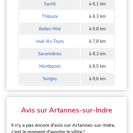
Saché
à 6,1 km
Thilouze
à 6,3 km
Ballan-Miré
à 6,8 km
Joué-lès-Tours
à 7,8 km
Savonnières
à 8,3 km
Montbazon
à 8,5 km
Sorigny
à 8,6 km
Avis sur Artannes-sur-Indre
Il n'y a pas encore d'avis sur Artannes-sur-Indre,
c'est le moment d'ajouter le vôtre !