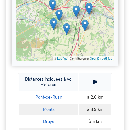
©
| Contributeurs
Leaflet
OpenStreetMap
Distances indiquées à vol
d'oiseau
Pont-de-Ruan
à 2,6 km
Monts
à 3,9 km
Druye
à 5 km