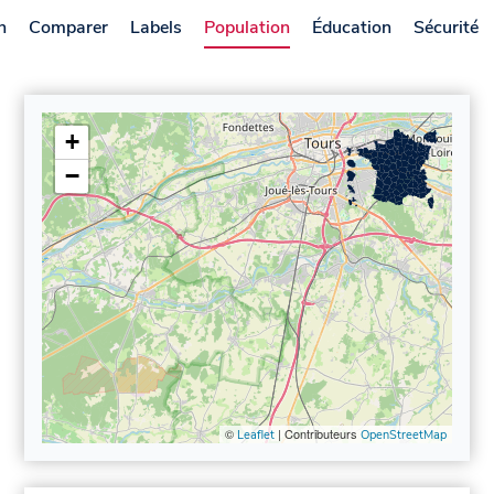
n
Comparer
Labels
Population
Éducation
Sécurité
+
−
©
| Contributeurs
Leaflet
OpenStreetMap