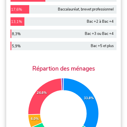
Baccalauréat, brevet professionnel
17,6%
Bac +2 à Bac +4
13,1%
Bac +3 ou Bac +4
8,3%
Bac +5 et plus
5,9%
Répartion des ménages
24.6%
33.8%
6.0%