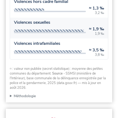
Violences hors cadre familial
≈
1,3 ‰
3,2 ‰
Violences sexuelles
≈
1,9 ‰
1,9 ‰
Violences intrafamiliales
≈
3,5 ‰
3,8 ‰
≈ : valeur non publiée (secret statistique) : moyenne des petites
communes du département.
Source
- SSMSI (ministère de
l'Intérieur), base communale de la délinquance enregistrée par la
police et la gendarmerie, 2025 (data.gouv.fr)
— mis à jour en
août 2026
.
Méthodologie