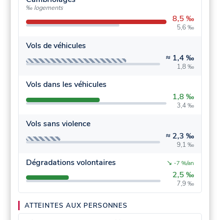
‰ logements
8,5 ‰
5,6 ‰
Vols de véhicules
≈
1,4 ‰
1,8 ‰
Vols dans les véhicules
1,8 ‰
3,4 ‰
Vols sans violence
≈
2,3 ‰
9,1 ‰
Dégradations volontaires
↘
-7 %/an
2,5 ‰
7,9 ‰
ATTEINTES AUX PERSONNES