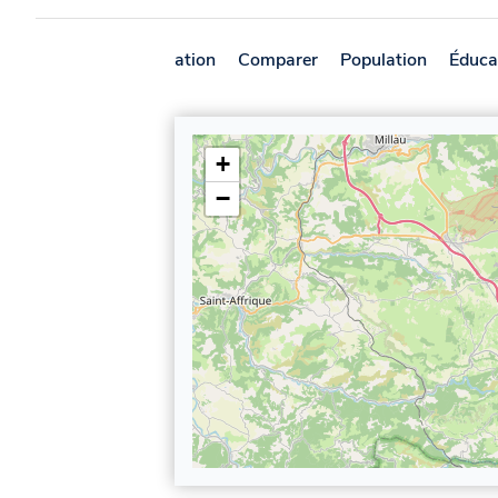
Présentation
Comparer
Population
Éduca
+
−