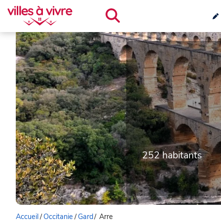
252 habitants
Accueil
/
Occitanie
/
Gard
/
Arre