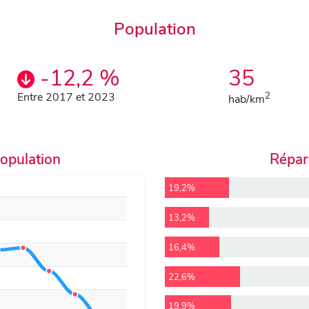
Population
-12,2 %
35
Entre 2017 et 2023
2
hab/km
population
Répart
19,2%
13,2%
16,4%
22,6%
19,9%