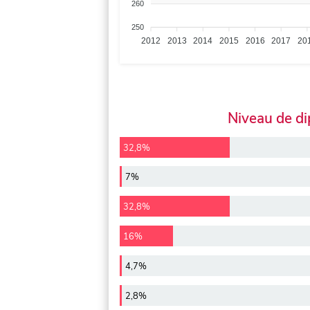
260
250
2012
2013
2014
2015
2016
2017
20
Niveau de d
32,8%
7%
32,8%
16%
4,7%
2,8%