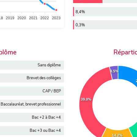
8,4%
18
2019
2020
2021
2022
2023
0,3%
iplôme
Réparti
Sans diplôme
3.5%
Brevet des collèges
CAP / BEP
39.0%
Baccalauréat, brevet professionnel
Bac +2 à Bac +4
Bac +3 ou Bac +4
14.2%