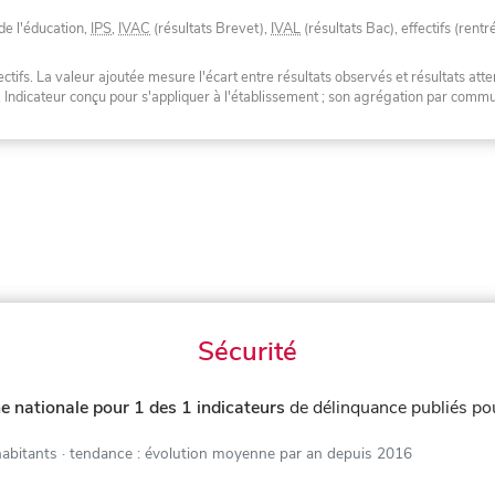
de l'éducation,
IPS
,
IVAC
(résultats Brevet),
IVAL
(résultats Bac), effectifs (rentr
tifs. La valeur ajoutée mesure l'écart entre résultats observés et résultats atte
. Indicateur conçu pour s'appliquer à l'établissement ; son agrégation par com
Sécurité
 nationale pour 1 des 1 indicateurs
de délinquance publiés p
habitants
· tendance : évolution moyenne par an depuis 2016