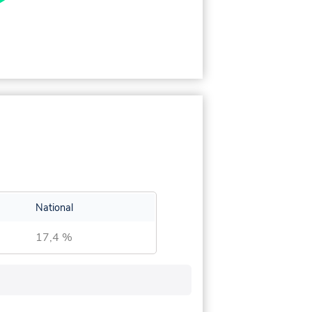
National
17,4 %