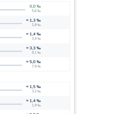
0,0 ‰
5,6 ‰
≈
1,3 ‰
1,8 ‰
≈
1,4 ‰
3,4 ‰
≈
3,3 ‰
9,1 ‰
≈
5,0 ‰
7,9 ‰
≈
1,5 ‰
3,2 ‰
≈
1,4 ‰
1,9 ‰