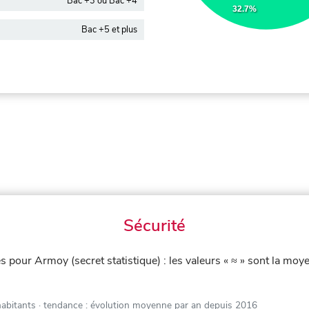
Bac +3 ou Bac +4
32.7%
Bac +5 et plus
Sécurité
iés pour Armoy (secret statistique) : les valeurs « ≈ » sont la 
habitants
· tendance : évolution moyenne par an depuis 2016