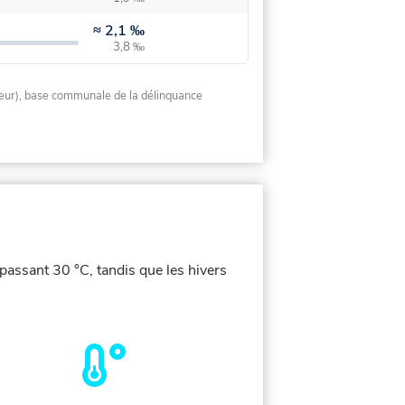
≈
2,1 ‰
3,8 ‰
rieur), base communale de la délinquance
passant 30 °C, tandis que les hivers