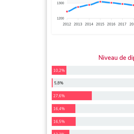
1300
1200
2012
2013
2014
2015
2016
2017
20
Niveau de d
10,2%
5,8%
27,6%
16,4%
16,5%