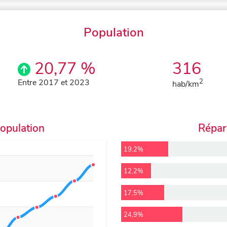
Population
20,77 %
316
Entre 2017 et 2023
2
hab/km
population
Répart
19,2%
12,2%
17,5%
24,9%