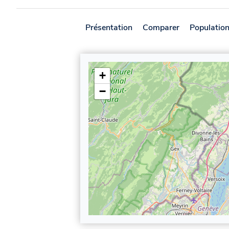
Présentation
Comparer
Populatio
+
−