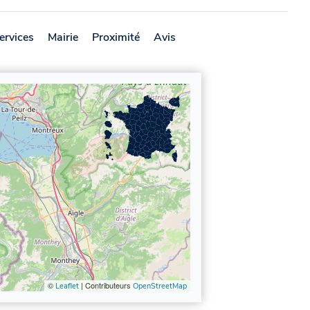
ervices
Mairie
Proximité
Avis
©
| Contributeurs
Leaflet
OpenStreetMap