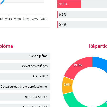
20,8%
5,1%
18
2019
2020
2021
2022
2023
0,4%
iplôme
Réparti
Sans diplôme
19.3%
Brevet des collèges
CAP / BEP
9.6%
Baccalauréat, brevet professionnel
Bac +2 à Bac +4