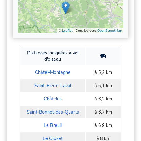
©
| Contributeurs
Leaflet
OpenStreetMap
Distances indiquées à vol
d'oiseau
Châtel-Montagne
à 5,2 km
Saint-Pierre-Laval
à 6,1 km
Châtelus
à 6,2 km
Saint-Bonnet-des-Quarts
à 6,7 km
Le Breuil
à 6,9 km
Le Crozet
à 8 km