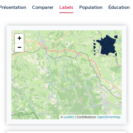
Présentation
Comparer
Labels
Population
Éducation
+
−
©
| Contributeurs
Leaflet
OpenStreetMap