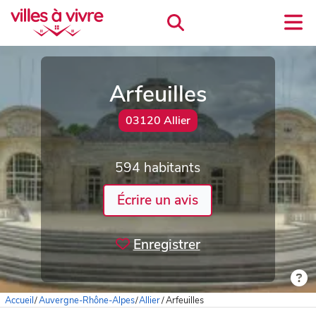
Arfeuilles
03120 Allier
594 habitants
Écrire un avis
Enregistrer
Accueil
/
Auvergne-Rhône-Alpes
/
Allier
/
Arfeuilles