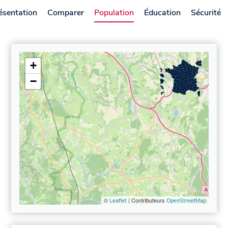
ésentation
Comparer
Population
Éducation
Sécurité
+
−
©
| Contributeurs
Leaflet
OpenStreetMap