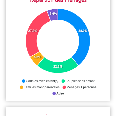
5.6%
27.8%
38.9%
5.6%
22.2%
Couples avec enfant(s)
Couples sans enfant
Familles monoparentales
Ménages 1 personne
Autre