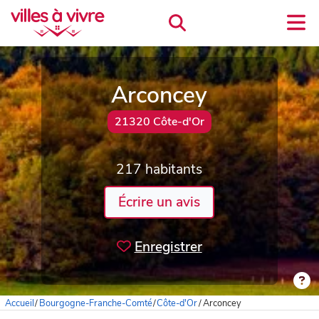
Arconcey
21320 Côte-d'Or
217 habitants
Écrire un avis
Enregistrer
Accueil
/
Bourgogne-Franche-Comté
/
Côte-d'Or
/
Arconcey