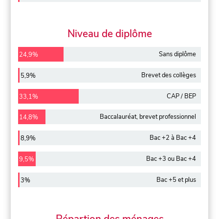
Niveau de diplôme
Sans diplôme
24,9%
Brevet des collèges
5,9%
CAP / BEP
33,1%
Baccalauréat, brevet professionnel
14,8%
Bac +2 à Bac +4
8,9%
Bac +3 ou Bac +4
9,5%
Bac +5 et plus
3%
Répartion des ménages