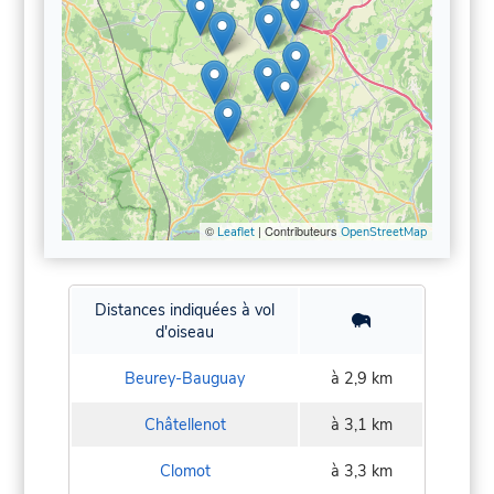
©
| Contributeurs
Leaflet
OpenStreetMap
Distances indiquées à vol
d'oiseau
Beurey-Bauguay
à 2,9 km
Châtellenot
à 3,1 km
Clomot
à 3,3 km