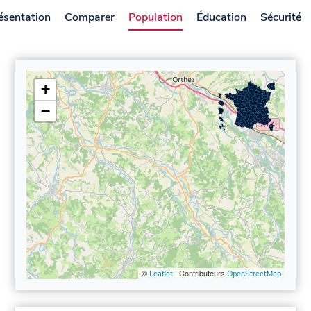
ésentation
Comparer
Population
Éducation
Sécurité
+
−
©
| Contributeurs
Leaflet
OpenStreetMap