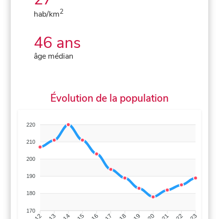
2
hab/km
46 ans
âge médian
Évolution de la population
220
210
200
190
180
170