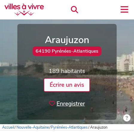
Araujuzon
64190 Pyrénées-Atlantiques
189 habitants
Écrire un avis
Enregistrer
Accueil
/
Nouvelle-Aquitaine
/
Pyrénées-Atlantiques
/
Araujuzon