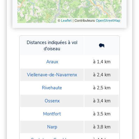
©
| Contributeurs
Leaflet
OpenStreetMap
Distances indiquées à vol
d'oiseau
Araux
à 1,4 km
Viellenave-de-Navarrenx
à 2,4 km
Rivehaute
à 2,5 km
Ossenx
à 3,4 km
Montfort
à 3,5 km
Narp
à 3,8 km