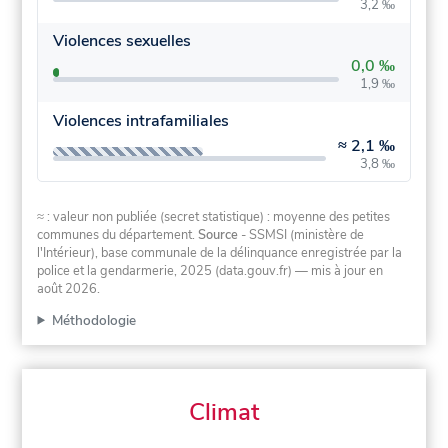
3,2 ‰
Violences sexuelles
0,0 ‰
1,9 ‰
Violences intrafamiliales
≈
2,1 ‰
3,8 ‰
≈ : valeur non publiée (secret statistique) : moyenne des petites
communes du département.
Source
- SSMSI (ministère de
l'Intérieur), base communale de la délinquance enregistrée par la
police et la gendarmerie, 2025 (data.gouv.fr)
— mis à jour en
août 2026
.
Méthodologie
Climat