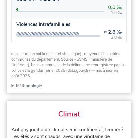
0,0 ‰
1,9 ‰
Violences intrafamiliales
≈
2,8 ‰
3,8 ‰
≈ : valeur non publiée (secret statistique) : moyenne des petites
communes du département.
Source
- SSMSI (ministère de
l'Intérieur), base communale de la délinquance enregistrée par la
police et la gendarmerie, 2025 (data.gouv.fr)
— mis à jour en
août 2026
.
Méthodologie
Climat
Antigny jouit d'un climat semi-continental, tempéré.
Les étés y sont chauds, avec une vingtaine de