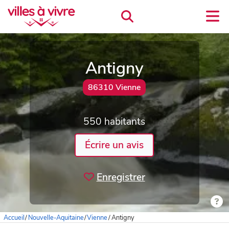
Antigny
86310 Vienne
550 habitants
Écrire un avis
Enregistrer
Accueil
/
Nouvelle-Aquitaine
/
Vienne
/
Antigny