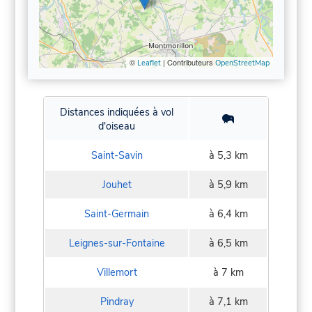
©
| Contributeurs
Leaflet
OpenStreetMap
Distances indiquées à vol
d'oiseau
Saint-Savin
à 5,3 km
Jouhet
à 5,9 km
Saint-Germain
à 6,4 km
Leignes-sur-Fontaine
à 6,5 km
Villemort
à 7 km
Pindray
à 7,1 km