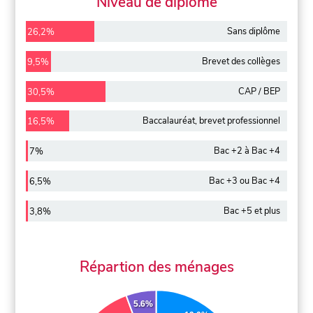
Niveau de diplôme
Sans diplôme
26,2%
Brevet des collèges
9,5%
CAP / BEP
30,5%
Baccalauréat, brevet professionnel
16,5%
Bac +2 à Bac +4
7%
Bac +3 ou Bac +4
6,5%
Bac +5 et plus
3,8%
Répartion des ménages
5.6%