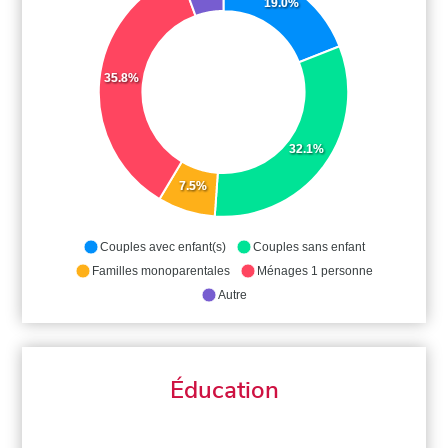
19.0%
35.8%
32.1%
7.5%
Couples avec enfant(s)
Couples sans enfant
Familles monoparentales
Ménages 1 personne
Autre
Éducation