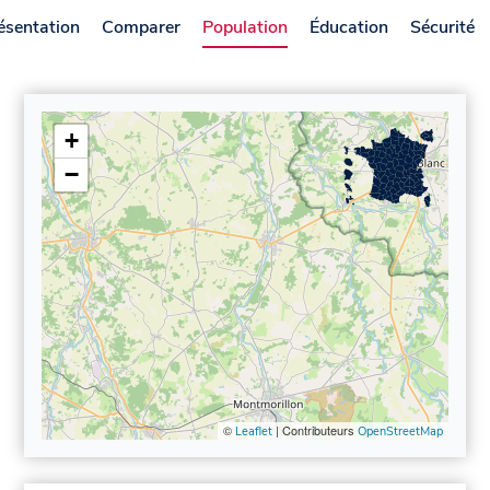
ésentation
Comparer
Population
Éducation
Sécurité
+
−
©
| Contributeurs
Leaflet
OpenStreetMap