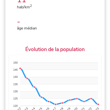
2
hab/km
-
âge médian
Évolution de la population
150
145
140
135
130
125
120