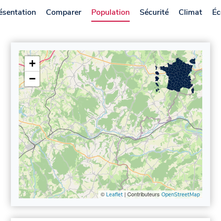
ésentation
Comparer
Population
Sécurité
Climat
Éc
+
−
©
| Contributeurs
Leaflet
OpenStreetMap