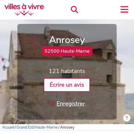
Anrosey
52500 Haute-Marne
121 habitants
Écrire un avis
Enregistrer
Accueil
/
Grand Est
/
Haute-Marne
/
Anrosey