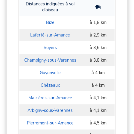
Distances indiquées à vol
d'oiseau
Bize
à 1,8 km
Laferté-sur-Amance
à 2,9 km
Soyers
à 3,6 km
Champigny-sous-Varennes
à 3,8 km
Guyonvelle
à 4 km
Chézeaux
à 4 km
Maizières-sur-Amance
à 4,1 km
Arbigny-sous-Varennes
à 4,1 km
Pierremont-sur-Amance
à 4,5 km